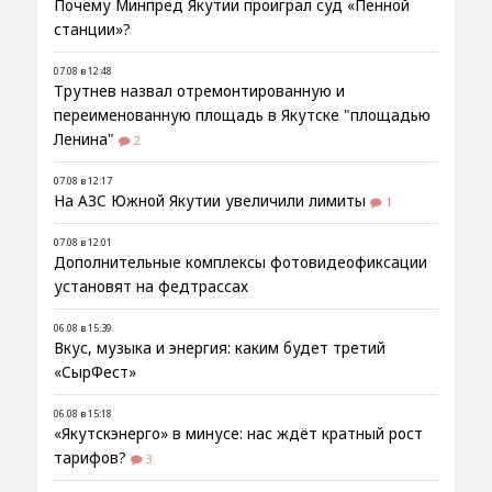
Почему Минпред Якутии проиграл суд «Пенной
станции»?
07.08 в 12:48
Трутнев назвал отремонтированную и
переименованную площадь в Якутске "площадью
Ленина"
2
07.08 в 12:17
На АЗС Южной Якутии увеличили лимиты
1
07.08 в 12:01
Дополнительные комплексы фотовидеофиксации
установят на федтрассах
06.08 в 15:39
Вкус, музыка и энергия: каким будет третий
«СырФест»
06.08 в 15:18
«Якутскэнерго» в минусе: нас ждёт кратный рост
тарифов?
3