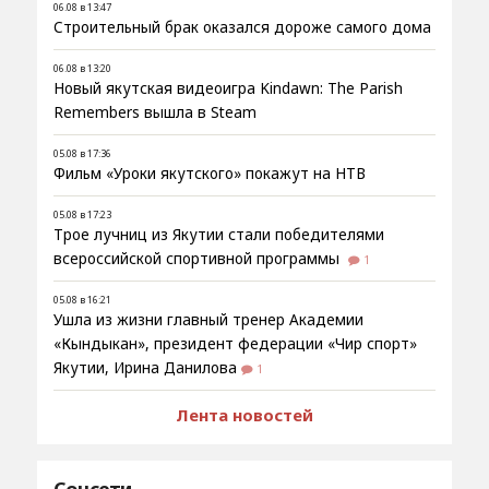
06.08 в 13:47
Строительный брак оказался дороже самого дома
06.08 в 13:20
Новый якутская видеоигра Kindawn: The Parish
Remembers вышла в Steam
05.08 в 17:36
Фильм «Уроки якутского» покажут на НТВ
05.08 в 17:23
Трое лучниц из Якутии стали победителями
всероссийской спортивной программы
1
05.08 в 16:21
Ушла из жизни главный тренер Академии
«Кындыкан», президент федерации «Чир спорт»
Якутии, Ирина Данилова
1
Лента новостей