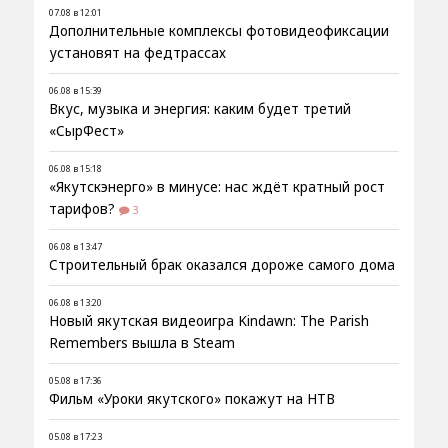
07.08 в 12:01
Дополнительные комплексы фотовидеофиксации
установят на федтрассах
06.08 в 15:39
Вкус, музыка и энергия: каким будет третий
«СырФест»
06.08 в 15:18
«Якутскэнерго» в минусе: нас ждёт кратный рост
тарифов?
3
06.08 в 13:47
Строительный брак оказался дороже самого дома
06.08 в 13:20
Новый якутская видеоигра Kindawn: The Parish
Remembers вышла в Steam
05.08 в 17:36
Фильм «Уроки якутского» покажут на НТВ
05.08 в 17:23