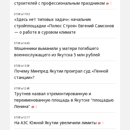
строителей с профессиональным праздником
1
07.08 в 17:03
«Здесь нет типовых задач»: начальник
стройплощадки «Полюс Строя» Евгений Самсонов
— о работе в суровом климате
07.08 в 14:45
Мошенники выманили у матери погибшего
военнослужащего из Якутска 5 млн рублей
07.08 в 13:30
Почему Минпред Якутии проиграл суд «Пенной
станции»?
07.08 в 12:48
Трутнев назвал отремонтированную и
переименованную площадь в Якутске "площадью
Ленина"
2
07.08 в 12:17
На АЗС Южной Якутии увеличили лимиты
1