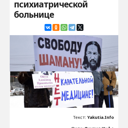
психиатрической
больнице
Текст:
Yakutia.Info