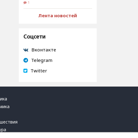
1
Лента новостей
Соцсети
Вконтакте
Telegram
Twitter
ика
мика
ь
шествия
ура
блика