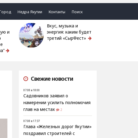
Город
Недра Якутии
Контакты
Поиск
Вкус, музыка и
ую и
энергия: каким будет
ю
третий «СырФест»
ке
а"
Свежие новости
07.08 в 18:00
Садовников заявил о
намерении усилить полномочия
глав на местах
2
07.08 в 17:37
Глава «Железных дорог Якутии»
поздравил строителей с