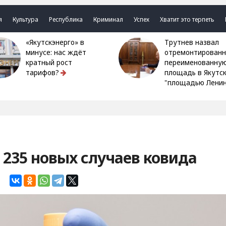
я
Культура
Республика
Криминал
Успех
Хватит это терпеть
«Якутскэнерго» в
Трутнев назвал
минусе: нас ждёт
отремонтированн
кратный рост
переименованну
тарифов?
площадь в Якутс
"площадью Ленин
 235 новых случаев ковида