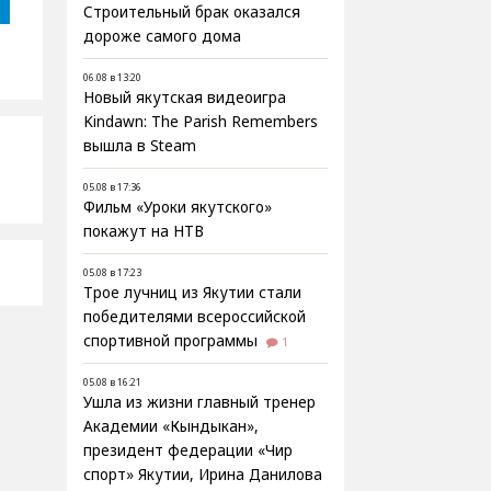
Строительный брак оказался
дороже самого дома
06.08 в 13:20
Новый якутская видеоигра
Kindawn: The Parish Remembers
вышла в Steam
05.08 в 17:36
Фильм «Уроки якутского»
покажут на НТВ
05.08 в 17:23
Трое лучниц из Якутии стали
победителями всероссийской
спортивной программы
1
05.08 в 16:21
Ушла из жизни главный тренер
Академии «Кындыкан»,
президент федерации «Чир
спорт» Якутии, Ирина Данилова