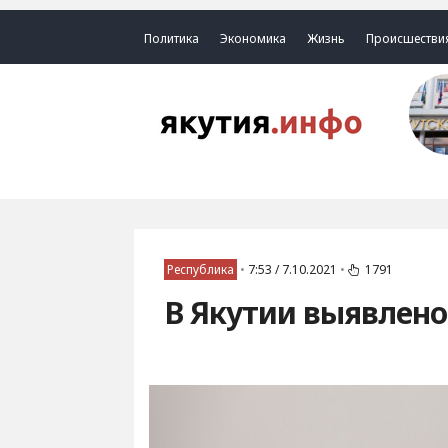
Политика
Экономика
Жизнь
Происшестви
Республика
•
7:53 / 7.10.2021
•
1791
В Якутии выявлено