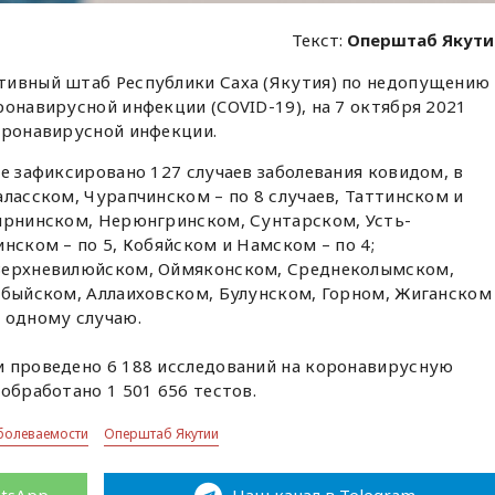
Текст:
Оперштаб Якути
тивный штаб Республики Саха (Якутия) по недопущению
ронавирусной инфекции (COVID-19), на 7 октября 2021
оронавирусной инфекции.
ке зафиксировано 127 случаев заболевания ковидом, в
аласском, Чурапчинском – по 8 случаев, Таттинском и
Мирнинском, Нерюнгринском, Сунтарском, Усть-
нском – по 5, Кобяйском и Намском – по 4;
 Верхневилюйском, Оймяконском, Среднеколымском,
Абыйском, Аллаиховском, Булунском, Горном, Жиганском
 одному случаю.
и проведено 6 188 исследований на коронавирусную
обработано 1 501 656 тестов.
аболеваемости
Оперштаб Якутии