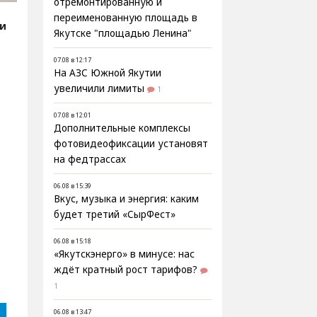
отремонтированную и
переименованную площадь в
и
Якутске "площадью Ленина"
07.08 в 12:17
На АЗС Южной Якутии
увеличили лимиты
1
07.08 в 12:01
Дополнительные комплексы
фотовидеофиксации установят
на федтрассах
06.08 в 15:39
Вкус, музыка и энергия: каким
будет третий «СырФест»
06.08 в 15:18
«Якутскэнерго» в минусе: нас
ждёт кратный рост тарифов?
1
06.08 в 13:47