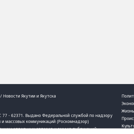
/ Новости Якутии и Якутска
Полит
Эконо
Жизн
 77 - 62371. Выдано Федеральной службой по надзору
Проис
й и массовых коммуникаций (Роскомнадзор)
Культ
ением отдельных авторов и героев публикаций.
Респу