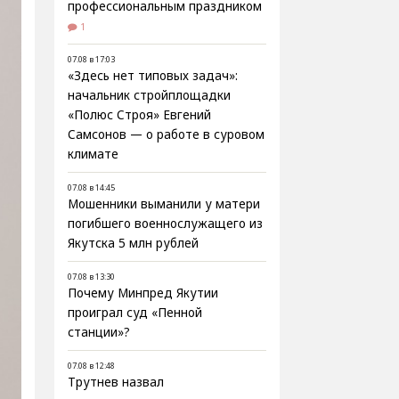
профессиональным праздником
1
07.08 в 17:03
«Здесь нет типовых задач»:
начальник стройплощадки
«Полюс Строя» Евгений
Самсонов — о работе в суровом
климате
07.08 в 14:45
Мошенники выманили у матери
погибшего военнослужащего из
Якутска 5 млн рублей
07.08 в 13:30
Почему Минпред Якутии
проиграл суд «Пенной
станции»?
07.08 в 12:48
Трутнев назвал