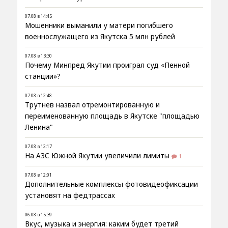
07.08 в 14:45
Мошенники выманили у матери погибшего
военнослужащего из Якутска 5 млн рублей
07.08 в 13:30
Почему Минпред Якутии проиграл суд «Пенной
станции»?
07.08 в 12:48
Трутнев назвал отремонтированную и
переименованную площадь в Якутске "площадью
Ленина"
07.08 в 12:17
На АЗС Южной Якутии увеличили лимиты
1
07.08 в 12:01
Дополнительные комплексы фотовидеофиксации
установят на федтрассах
06.08 в 15:39
Вкус, музыка и энергия: каким будет третий