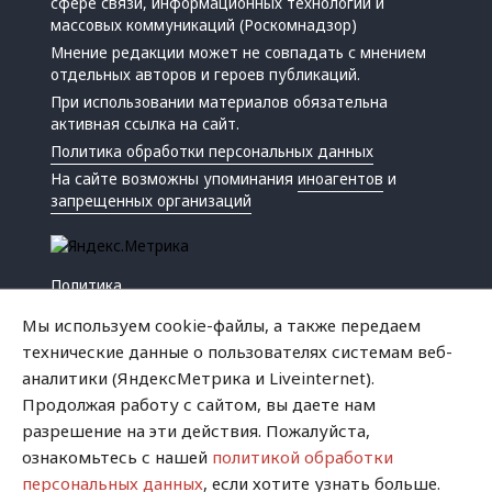
сфере связи, информационных технологий и
массовых коммуникаций (Роскомнадзор)
Мнение редакции может не совпадать с мнением
отдельных авторов и героев публикаций.
При использовании материалов обязательна
активная ссылка на сайт.
Политика обработки персональных данных
На сайте возможны упоминания
иноагентов
и
запрещенных организаций
Политика
Экономика
Мы используем cookie-файлы, а также передаем
Жизнь
технические данные о пользователях системам веб-
Происшествия
аналитики (ЯндексМетрика и Liveinternet).
Культура
Продолжая работу с сайтом, вы даете нам
Республика
разрешение на эти действия. Пожалуйста,
Криминал
ознакомьтесь с нашей
политикой обработки
Успех
персональных данных
, если хотите узнать больше.