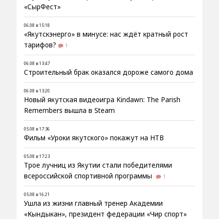
«СырФест»
06.08 в 15:18
«Якутскэнерго» в минусе: нас ждёт кратный рост
тарифов?
1
06.08 в 13:47
Строительный брак оказался дороже самого дома
06.08 в 13:20
Новый якутская видеоигра Kindawn: The Parish
Remembers вышла в Steam
05.08 в 17:36
Фильм «Уроки якутского» покажут на НТВ
05.08 в 17:23
Трое лучниц из Якутии стали победителями
всероссийской спортивной программы
1
05.08 в 16:21
Ушла из жизни главный тренер Академии
«Кындыкан», президент федерации «Чир спорт»