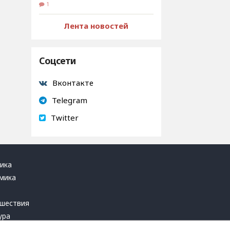
1
Лента новостей
Соцсети
Вконтакте
Telegram
Twitter
ика
мика
ь
шествия
ура
блика