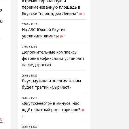
отремонтированную и
переименованную площадь в
ая
Якутске "площадью Ленина"
3
ru
07.08 в 12:17
На АЗС Южной Якутии
увеличили лимиты
1
а
07.08 в 12:01
Дополнительные комплексы
е
фотовидеофиксации установят
на федтрассах
06.08 в 15:39
Вкус, музыка и энергия: каким
будет третий «СырФест»
06.08 в 15:18
«Якутскэнерго» в минусе: нас
ждёт кратный рост тарифов?
3
ru
06.08 в 13:47