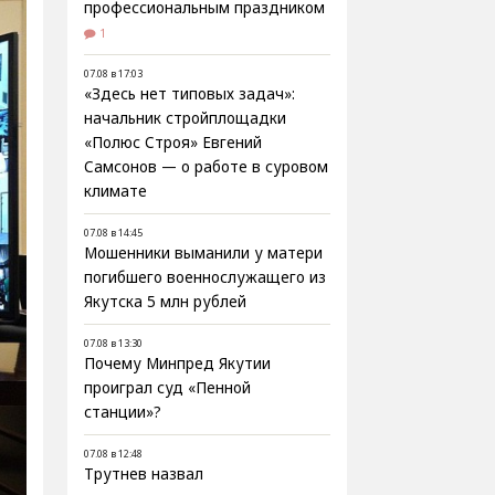
профессиональным праздником
1
07.08 в 17:03
«Здесь нет типовых задач»:
начальник стройплощадки
«Полюс Строя» Евгений
Самсонов — о работе в суровом
климате
07.08 в 14:45
Мошенники выманили у матери
погибшего военнослужащего из
Якутска 5 млн рублей
07.08 в 13:30
Почему Минпред Якутии
проиграл суд «Пенной
станции»?
07.08 в 12:48
Трутнев назвал