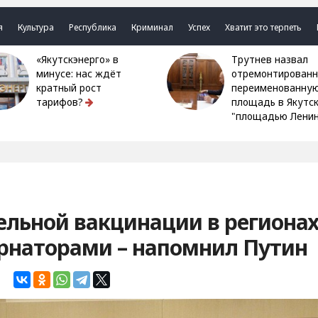
я
Культура
Республика
Криминал
Успех
Хватит это терпеть
«Якутскэнерго» в
Трутнев назвал
минусе: нас ждёт
отремонтированн
кратный рост
переименованну
тарифов?
площадь в Якутс
"площадью Ленин
ельной вакцинации в региона
ернаторами – напомнил Путин