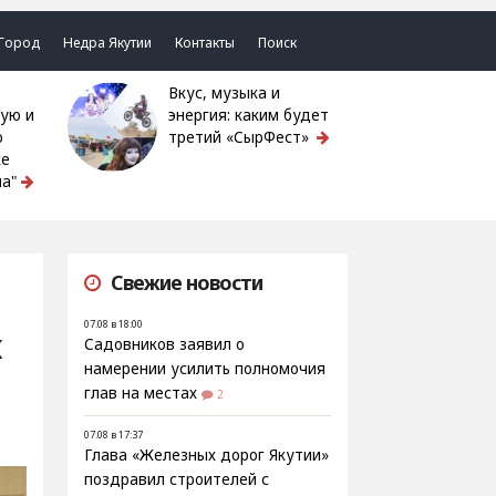
Город
Недра Якутии
Контакты
Поиск
Вкус, музыка и
ую и
энергия: каким будет
ю
третий «СырФест»
ке
а"
Свежие новости
07.08 в 18:00
х
Садовников заявил о
намерении усилить полномочия
глав на местах
2
07.08 в 17:37
Глава «Железных дорог Якутии»
поздравил строителей с