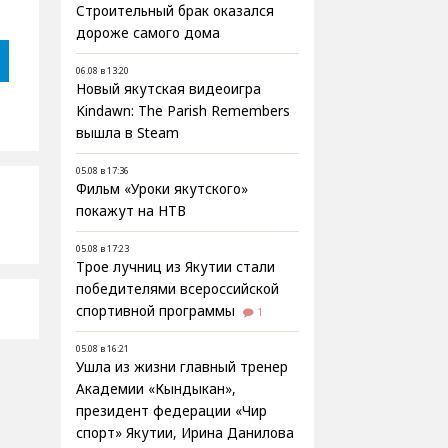
Строительный брак оказался
дороже самого дома
06.08 в 13:20
Новый якутская видеоигра
Kindawn: The Parish Remembers
вышла в Steam
05.08 в 17:36
Фильм «Уроки якутского»
покажут на НТВ
05.08 в 17:23
Трое лучниц из Якутии стали
победителями всероссийской
спортивной программы
1
05.08 в 16:21
Ушла из жизни главный тренер
Академии «Кындыкан»,
президент федерации «Чир
спорт» Якутии, Ирина Данилова