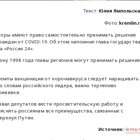
Текст:
Юлия Ямпольск
Фото:
kremlin.
торы имеют право самостоятельно принимать решение
раждан от COVID-19. Об этом напомнил глава государств
а «Россия 24».
кону 1998 года главы регионов могут принимать решени
 темпы вакцинации от коронавируса следует наращивать
о словам российского лидера, важно терпеливо
рививки.
звал депутатов вести просветительскую работу и
яснять россиянам все преимущества, связанные с
еркнул Путин.
Источник:
lenta.