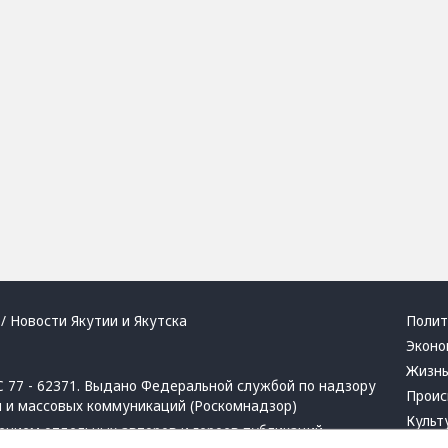
/ Новости Якутии и Якутска
Полит
Эконо
Жизн
 77 - 62371. Выдано Федеральной службой по надзору
Проис
й и массовых коммуникаций (Роскомнадзор)
Культ
ением отдельных авторов и героев публикаций.
Респу