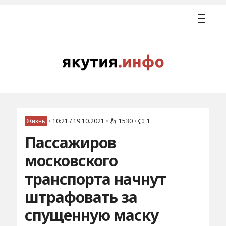
Жизнь
•
10:21 / 19.10.2021
•
1530
•
1
Пассажиров
московского
транспорта начнут
штрафовать за
спущенную маску