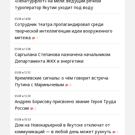
«Ленатурфлот» на мели: ведущий речной
туроператор Якутии уходит под воду
05.08 в 14:08
Сотрудник театра пропагандировал среди
творческой интеллигенции идеи вооруженного
мятежа
1
05.08 в 13:30
Саргылана Степанова назначена начальником
Департамента ЖКХ и энергетики
05.08 в 12:51
Кремлёвские сигналы: о чём говорит встреча
Путина с Маринычевым
6
05.08 в 12:29
Андрею Борисову присвоено звание Героя Труда
России
2
05.08 в 10:53
Дом на Новокарьерной в Якутске отключат от
коммуникаций — в любой день может рухнуть
1