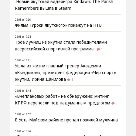
Новый якутская видеоигра Kindawn: The Parish
Remembers вышла в Steam
05.08 в 17:36
Фильм «Уроки якутского» покажут на НТВ
05.08 в 17:23
Трое лучниц из Якутии стали победителями
всероссийской спортивной программы
1
05.08 в 16:21
Ушла из жизни главный тренер Академии
«Кындыкан», президент федерации «Чир спорт»
Якутии, Ирина Данилова
1
05.08 в 15:44
«Внеплановых работ» не обнаружено: митинг
КПРФ перенесли под надуманным предлогом
3
05.08 в 15:02
В Усть-Майском районе пропал пожилой мужчина
05.08 в 14:46