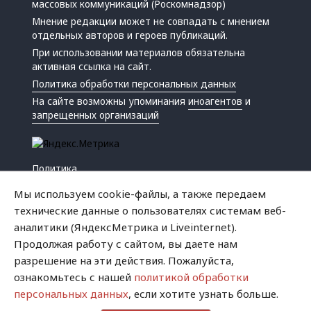
массовых коммуникаций (Роскомнадзор)
Мнение редакции может не совпадать с мнением
отдельных авторов и героев публикаций.
При использовании материалов обязательна
активная ссылка на сайт.
Политика обработки персональных данных
На сайте возможны упоминания
иноагентов
и
запрещенных организаций
Политика
Экономика
Мы используем cookie-файлы, а также передаем
Жизнь
технические данные о пользователях системам веб-
Происшествия
аналитики (ЯндексМетрика и Liveinternet).
Культура
Продолжая работу с сайтом, вы даете нам
Республика
разрешение на эти действия. Пожалуйста,
Криминал
ознакомьтесь с нашей
политикой обработки
Успех
персональных данных
, если хотите узнать больше.
Хватит это терпеть