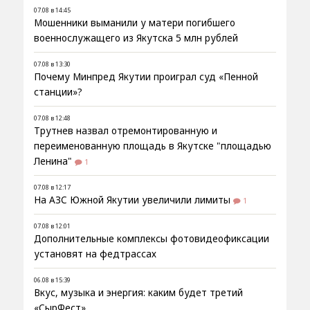
07.08 в 14:45
Мошенники выманили у матери погибшего
военнослужащего из Якутска 5 млн рублей
07.08 в 13:30
Почему Минпред Якутии проиграл суд «Пенной
станции»?
07.08 в 12:48
Трутнев назвал отремонтированную и
переименованную площадь в Якутске "площадью
Ленина"
1
07.08 в 12:17
На АЗС Южной Якутии увеличили лимиты
1
07.08 в 12:01
Дополнительные комплексы фотовидеофиксации
установят на федтрассах
06.08 в 15:39
Вкус, музыка и энергия: каким будет третий
«СырФест»