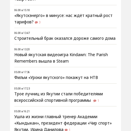
06.08 в 15:18
«Якутскэнерго» в минусе: нас ждёт кратный рост
тарифов?
3
06.08 в 13:47
Строительный брак оказался дороже самого дома
06.08 в 13:20
Новый якутская видеоигра Kindawn: The Parish
Remembers вышла в Steam
05.08 в 17:36
Фильм «Уроки якутского» покажут на НТВ
05.08 в 17:23
Трое лучниц из Якутии стали победителями
всероссийской спортивной программы
1
05.08 в 16:21
Ушла из жизни главный тренер Академии
«Кындыкан», президент федерации «Чир спорт»
Якутии, Ирина Данилова
1