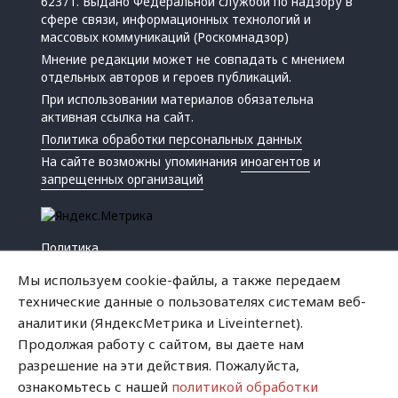
62371. Выдано Федеральной службой по надзору в
сфере связи, информационных технологий и
массовых коммуникаций (Роскомнадзор)
Мнение редакции может не совпадать с мнением
отдельных авторов и героев публикаций.
При использовании материалов обязательна
активная ссылка на сайт.
Политика обработки персональных данных
На сайте возможны упоминания
иноагентов
и
запрещенных организаций
Политика
Экономика
Мы используем cookie-файлы, а также передаем
Жизнь
технические данные о пользователях системам веб-
Происшествия
аналитики (ЯндексМетрика и Liveinternet).
Культура
Продолжая работу с сайтом, вы даете нам
Республика
разрешение на эти действия. Пожалуйста,
Криминал
ознакомьтесь с нашей
политикой обработки