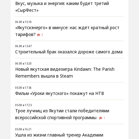
Вкус, музыка и энергия: каким будет третий
«СырФест»
06.08 в 15:18
«Якутскэнерго» в минусе: нас ждёт кратный рост
тарифов?
3
06.08 в 13:47
Строительный брак оказался дороже самого дома
06.08 в 13:20
Новый якутская видеоигра Kindawn: The Parish
Remembers вышла в Steam
05.08 в 17:36
Фильм «Уроки якутского» покажут на НТВ
05.08 в 17:23
Трое лучниц из Якутии стали победителями
всероссийской спортивной программы
1
05.08 в 16:21
Ушла из жизни главный тренер Академии