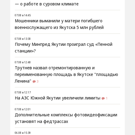
— о работе в суровом климате
07.08 в 14:45
Мошенники выманили у матери погибшего
военнослужащего из Якутска 5 млн рублей
07.08 в 13:30
Почему Минпред Якутии проиграл суд «Пенной
станции»?
07.08 в 12:48
Трутнев назвал отремонтированную и
переименованную площадь в Якутске "площадью
Ленина"
3
07.08 в 12:17
На АЗС Южной Якутии увеличили лимиты
1
07.08 в 12:01
Дополнительные комплексы фотовидеофиксации
установят на федтрассах
06.08 в 15:39