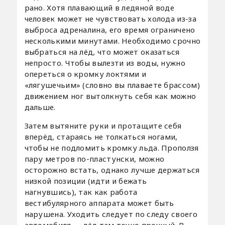
рано. Хотя плавающий в ледяной воде
человек может не чувствовать холода из-за
выброса адреналина, его время ограничено
несколькими минутами. Необходимо срочно
выбраться на лёд, что может оказаться
непросто. Чтобы вылезти из воды, нужно
опереться о кромку локтями и
«лягушечьим» (словно вы плаваете брассом)
движением ног вытолкнуть себя как можно
дальше.
Затем вытяните руки и протащите себя
вперёд, стараясь не толкаться ногами,
чтобы не подломить кромку льда. Проползя
пару метров по-пластунски, можно
осторожно встать, однако лучше держаться
низкой позиции (идти и бежать
нагнувшись), так как работа
вестибулярного аппарата может быть
нарушена. Уходить следует по следу своего
автомобиля — лёд там точно прочный. В