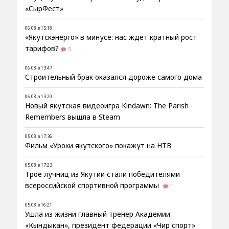
«СырФест»
06.08 в 15:18
«Якутскэнерго» в минусе: нас ждёт кратный рост
тарифов?
5
06.08 в 13:47
Строительный брак оказался дороже самого дома
06.08 в 13:20
Новый якутская видеоигра Kindawn: The Parish
Remembers вышла в Steam
05.08 в 17:36
Фильм «Уроки якутского» покажут на НТВ
05.08 в 17:23
Трое лучниц из Якутии стали победителями
всероссийской спортивной программы
1
05.08 в 16:21
Ушла из жизни главный тренер Академии
«Кындыкан», президент федерации «Чир спорт»