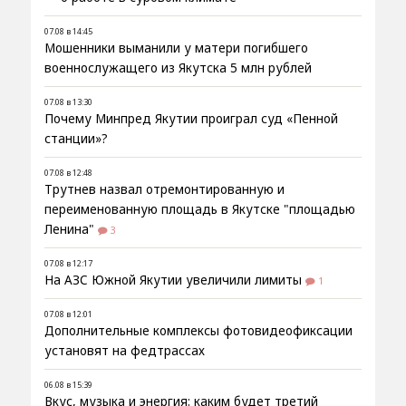
07.08 в 14:45
Мошенники выманили у матери погибшего
военнослужащего из Якутска 5 млн рублей
07.08 в 13:30
Почему Минпред Якутии проиграл суд «Пенной
станции»?
07.08 в 12:48
Трутнев назвал отремонтированную и
переименованную площадь в Якутске "площадью
Ленина"
3
07.08 в 12:17
На АЗС Южной Якутии увеличили лимиты
1
07.08 в 12:01
Дополнительные комплексы фотовидеофиксации
установят на федтрассах
06.08 в 15:39
Вкус, музыка и энергия: каким будет третий