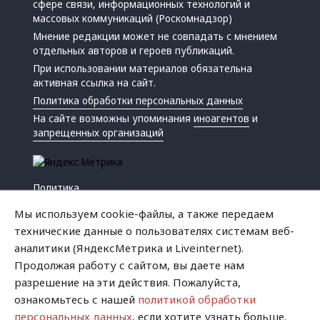
сфере связи, информационных технологий и
массовых коммуникаций (Роскомнадзор)
Мнение редакции может не совпадать с мнением
отдельных авторов и героев публикаций.
При использовании материалов обязательна
активная ссылка на сайт.
Политика обработки персональных данных
На сайте возможны упоминания
иноагентов
и
запрещенных организаций
Политика
Экономика
Мы используем cookie-файлы, а также передаем
Жизнь
технические данные о пользователях системам веб-
Происшествия
аналитики (ЯндексМетрика и Liveinternet).
Культура
Продолжая работу с сайтом, вы даете нам
Республика
разрешение на эти действия. Пожалуйста,
Криминал
ознакомьтесь с нашей
политикой обработки
Успех
персональных данных
, если хотите узнать больше.