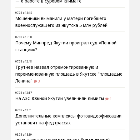
— о работе в суровом климате
07.08 в 14:45
Мошенники выманили у матери погибшего
военнослужащего из Якутска 5 млн рублей
07.08 в 13:30
Почему Минпред Якутии проиграл суд «Пенной
станции»?
07.08 в 12:48
Трутнев назвал отремонтированную и
переименованную площадь в Якутске "площадью
Ленина"
3
07.08 в 12:17
На АЗС Южной Якутии увеличили лимиты
1
07.08 в 12:01
Дополнительные комплексы фотовидеофиксации
установят на федтрассах
06.08 в 15:39