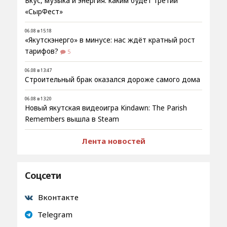
Вкус, музыка и энергия: каким будет третий
«СырФест»
06.08 в 15:18
«Якутскэнерго» в минусе: нас ждёт кратный рост
тарифов?
5
06.08 в 13:47
Строительный брак оказался дороже самого дома
06.08 в 13:20
Новый якутская видеоигра Kindawn: The Parish
Remembers вышла в Steam
Лента новостей
Соцсети
Вконтакте
Telegram