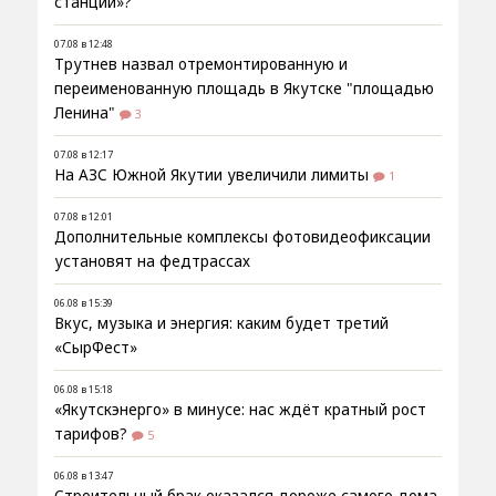
станции»?
07.08 в 12:48
Трутнев назвал отремонтированную и
переименованную площадь в Якутске "площадью
Ленина"
3
07.08 в 12:17
На АЗС Южной Якутии увеличили лимиты
1
07.08 в 12:01
Дополнительные комплексы фотовидеофиксации
установят на федтрассах
06.08 в 15:39
Вкус, музыка и энергия: каким будет третий
«СырФест»
06.08 в 15:18
«Якутскэнерго» в минусе: нас ждёт кратный рост
тарифов?
5
06.08 в 13:47
Строительный брак оказался дороже самого дома