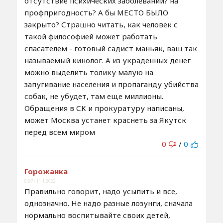
отсутствие психических заболеваний? на
профпригодность? А бы МЕСТО БЫЛО
закрыто? Страшно читать, как человек с
такой философией может работать
спасателем - готовый садист маньяк, ваш так
называемый кинолог. А из украденных денег
можно выделить толику малую на
запугивание населения и пропаганду убийства
собак, не убудет, там еще миллионы.
Обращения в СК и прокуратуру написаны,
может Москва устанет краснеть за Якутск
перед всем миром
0
/
0
Горожанка
8:07 / 11.1.2022
Правильно говорит, надо усыпить и все,
однозначно. Не надо разные лозунги, сначала
нормально воспитывайте своих детей,