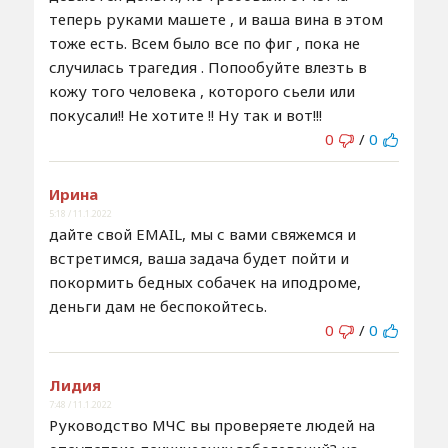
теперь руками машете , и ваша вина в этом
тоже есть. Всем было все по фиг , пока не
случилась трагедия . Попообуйте влезть в
кожу того человека , которого сьели или
покусали!! Не хотите !! Ну так и вот!!!
0
/
0
Ирина
5:18 / 11.1.2022
дайте свой EMAIL, мы с вами свяжемся и
встретимся, ваша задача будет пойти и
покормить бедных собачек на иподроме,
деньги дам не беспокойтесь.
0
/
0
Лидия
7:48 / 11.1.2022
Руководство МЧС вы проверяете людей на