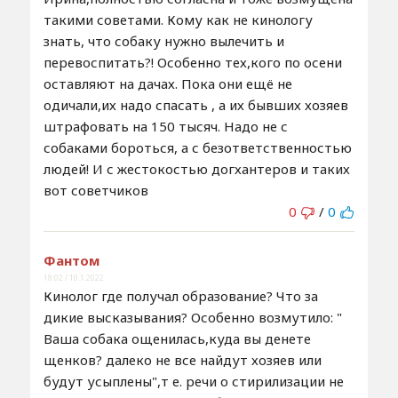
такими советами. Кому как не кинологу
знать, что собаку нужно вылечить и
перевоспитать?! Особенно тех,кого по осени
оставляют на дачах. Пока они ещё не
одичали,их надо спасать , а их бывших хозяев
штрафовать на 150 тысяч. Надо не с
собаками бороться, а с безответственностью
людей! И с жестокостью догхантеров и таких
вот советчиков
0
/
0
Фантом
18:02 / 10.1.2022
Кинолог где получал образование? Что за
дикие высказывания? Особенно возмутило: "
Ваша собака ощенилась,куда вы денете
щенков? далеко не все найдут хозяев или
будут усыплены",т е. речи о стирилизации не