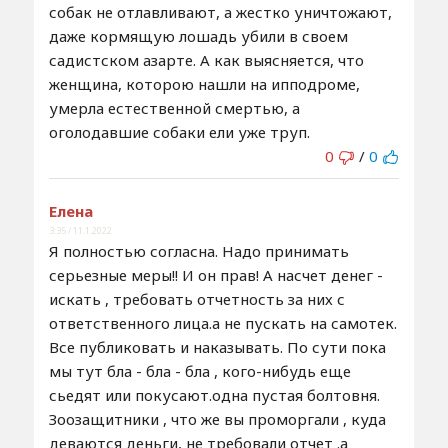
собак не отлавливают, а жестко уничтожают,
даже кормящую лошадь убили в своем
садистском азарте. А как выясняется, что
женщина, которою нашли на ипподроме,
умерла естественной смертью, а
оголодавшие собаки ели уже труп.
0
/
0
Елена
3:35 / 11.1.2022
Я полностью согласна. Надо принимать
серьезные меры!! И он прав! А насчет денег -
искать , требовать отчетность за них с
ответственного лица.а не пускать на самотек.
Все публиковать и наказывать. По сути пока
мы тут бла - бла - бла , кого-нибудь еще
сьедят или покусают.одна пустая болтовня.
Зоозащитники , что же вы проморгали , куда
деваются деньги, не требовали отчет .а