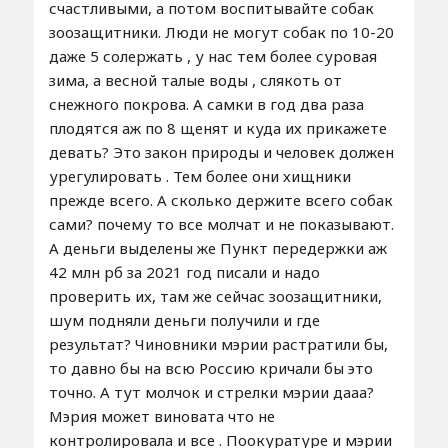
счастливыми, а потом воспитывайте собак
зоозащитники. Люди не могут собак по 10-20
даже 5 солержать , у нас тем более суровая
зима, а весной талые воды , слякоть от
снежного покрова. А самки в год два раза
плодятся аж по 8 щенят и куда их прикажете
девать? Это закон природы и человек должен
урегулировать . Тем более они хищники
прежде всего. А сколько держите всего собак
сами? почему то все молчат и не показывают.
А деньги выделены же Пункт передержки аж
42 млн рб за 2021 год писали и надо
проверить их, там же сейчас зоозащитники,
шум подняли деньги получили и где
результат? Чиновники мэрии растратили бы,
то давно бы на всю Россию кричали бы это
точно. А тут молчок и стрелки мэрии дааа?
Мэрия может виновата что не
контролировала и все . Поокуратуре и мэрии