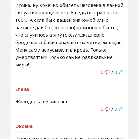
Ирина, ну конечно обидеть человека в данной
ситуации проще всего. А ведь он прав на все
100%. А если бы с вашей знакомой или с
вами(не дай бог, конечно)произошло бы то ,
что случилось в Якутске???Ежедневно
бродячие собаки нападают на детей, женщин.
Меня саму искусывали в кровь. Только
умертвлять!!!! Только самые радикальные
меры!!!
0
/
0
Елена
14:06 / 10.1.2022
Живодер, а не кинолог
0
/
0
Оксана
14:21 / 10.1.2022
Ирина,полностью согласна и тоже возмущена