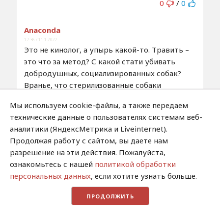
0
/
0
Anaconda
17:36 / 11.1.2022
Это не кинолог, а упырь какой-то. Травить –
это что за метод? С какой стати убивать
добродушных, социализированных собак?
Вранье, что стерилизованные собаки
сбиваются в стаи и “дичают”. Мы годами
Мы используем cookie-файлы, а также передаем
гуляем в том же парке, видим этих собак, они
технические данные о пользователях системам веб-
там ходят то толпой, то водиночку. Но это не
аналитики (ЯндексМетрика и Liveinternet).
стая, как это пытается обрисовать этот
Продолжая работу с сайтом, вы даете нам
“специалист”. Они не нападают, не кусают
разрешение на эти действия. Пожалуйста,
никого, они ластятся или спят, или просто
ознакомьтесь с нашей
политикой обработки
ходят среди людей. Проблема в том, что из
персональных данных
, если хотите узнать больше.
единичного случая такие вот граждане
пытаются сделать повседневные события. А
ПРОДОЛЖИТЬ
это ложь. “Не афишируется”, говорит он. А что
тут афишировать, запросите официальные