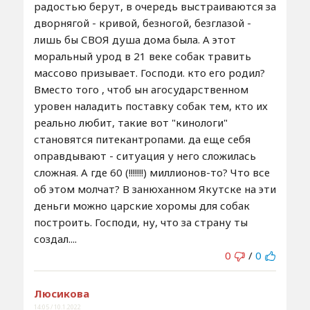
радостью берут, в очередь выстраиваются за
дворнягой - кривой, безногой, безглазой -
лишь бы СВОЯ душа дома была. А этот
моральный урод в 21 веке собак травить
массово призывает. Господи. кто его родил?
Вместо того , чтоб ын агосударственном
уровен наладить поставку собак тем, кто их
реально любит, такие вот "кинологи"
становятся питекантропами. да еще себя
оправдывают - ситуация у него сложилась
сложная. А где 60 (!!!!!!!) миллионов-то? Что все
об этом молчат? В занюханном Якутске на эти
деньги можно царские хоромы для собак
построить. Господи, ну, что за страну ты
создал....
0
/
0
Люсикова
14:05 / 10.1.2022