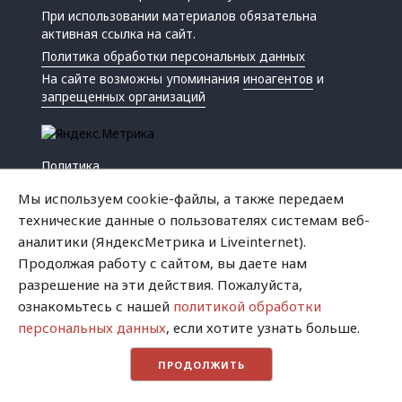
При использовании материалов обязательна
активная ссылка на сайт.
Политика обработки персональных данных
На сайте возможны упоминания
иноагентов
и
запрещенных организаций
Политика
Экономика
Мы используем cookie-файлы, а также передаем
Жизнь
технические данные о пользователях системам веб-
Происшествия
аналитики (ЯндексМетрика и Liveinternet).
Культура
Продолжая работу с сайтом, вы даете нам
Республика
разрешение на эти действия. Пожалуйста,
Криминал
ознакомьтесь с нашей
политикой обработки
Успех
персональных данных
, если хотите узнать больше.
Хватит это терпеть
ПРОДОЛЖИТЬ
Город