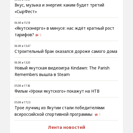
Вкус, музыка и энергия: каким будет третий
«СырФест»
06.08 в 15:18
«Якутскэнерго» в минусе: нас ждёт кратный рост
тарифов?
5
06.08 в 13:47
Строительный брак оказался дороже самого дома
06.08 в 13:20
Новый якутская видеоигра Kindawn: The Parish
Remembers вышла в Steam
05.08 в 17:36
Фильм «Уроки якутского» покажут на НТВ
05.08 в 17:23
Трое лучниц из Якутии стали победителями
всероссийской спортивной программы
1
Лента новостей