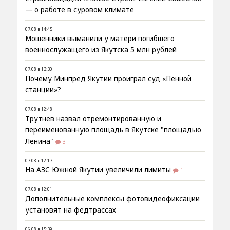
— о работе в суровом климате
07.08 в 14:45
Мошенники выманили у матери погибшего
военнослужащего из Якутска 5 млн рублей
07.08 в 13:30
Почему Минпред Якутии проиграл суд «Пенной
станции»?
07.08 в 12:48
Трутнев назвал отремонтированную и
переименованную площадь в Якутске "площадью
Ленина"
3
07.08 в 12:17
На АЗС Южной Якутии увеличили лимиты
1
07.08 в 12:01
Дополнительные комплексы фотовидеофиксации
установят на федтрассах
06.08 в 15:39