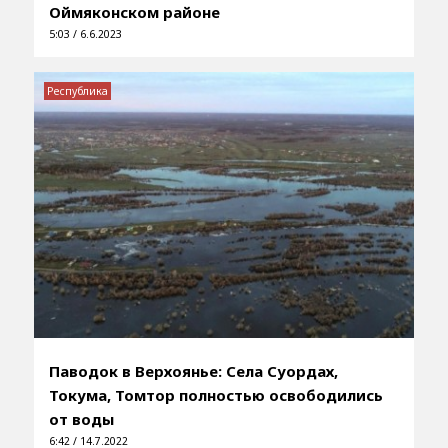
Оймяконском районе
5:03 / 6.6.2023
Республика
Паводок в Верхоянье: Села Суордах,
Токума, Томтор полностью освободились
от воды
6:42 / 14.7.2022