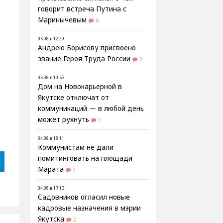
говорит встреча Путина с
Маринычевым
6
05.08 в 12:29
Андрею Борисову присвоено
звание Героя Труда России
2
05.08 в 10:53
Дом на Новокарьерной в
Якутске отключат от
коммуникаций — в любой день
может рухнуть
1
04.08 в 18:11
Коммунистам не дали
помитинговать на площади
Марата
7
04.08 в 17:13
Садовников огласил новые
кадровые назначения в мэрии
Якутска
2