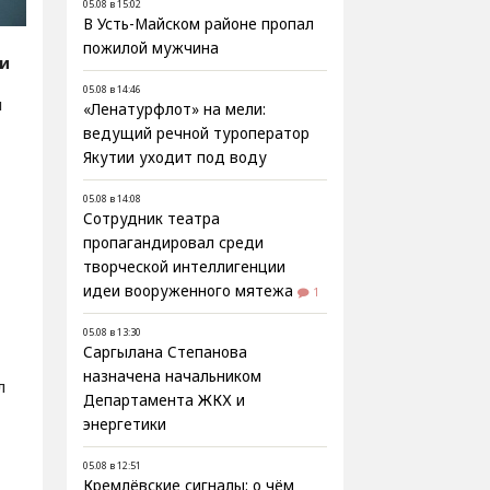
05.08 в 15:02
В Усть-Майском районе пропал
пожилой мужчина
ти
05.08 в 14:46
м
«Ленатурфлот» на мели:
ведущий речной туроператор
Якутии уходит под воду
05.08 в 14:08
Сотрудник театра
пропагандировал среди
творческой интеллигенции
идеи вооруженного мятежа
1
05.08 в 13:30
Саргылана Степанова
назначена начальником
л
Департамента ЖКХ и
энергетики
05.08 в 12:51
Кремлёвские сигналы: о чём