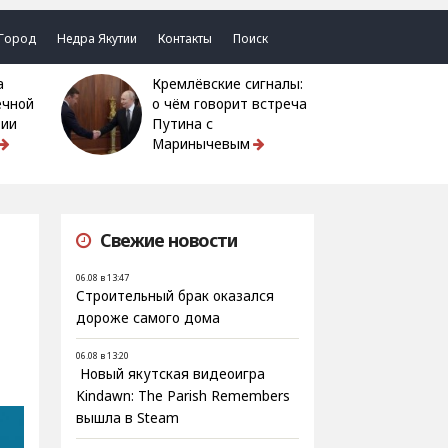
Город
Недра Якутии
Контакты
Поиск
Кремлёвские сигналы:
ечной
о чём говорит встреча
тии
Путина с
Маринычевым
Свежие новости
06.08 в 13:47
Строительный брак оказался
дороже самого дома
06.08 в 13:20
Новый якутская видеоигра
Kindawn: The Parish Remembers
вышла в Steam