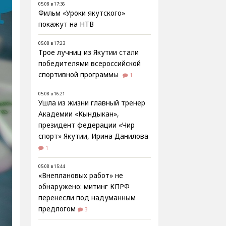
05.08 в 17:36
Фильм «Уроки якутского»
покажут на НТВ
05.08 в 17:23
Трое лучниц из Якутии стали
победителями всероссийской
спортивной программы
1
05.08 в 16:21
Ушла из жизни главный тренер
Академии «Кындыкан»,
президент федерации «Чир
спорт» Якутии, Ирина Данилова
1
05.08 в 15:44
«Внеплановых работ» не
обнаружено: митинг КПРФ
перенесли под надуманным
предлогом
3