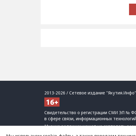
2013-2026 / Сетевое издание "Якутия.Инфо"
Свидетельство о регистрации СМИ ЭЛ № ФС
в сфере связи, информационных технологи
Мнение редакции может не совпадать с мн
При использовании материалов обязательна
Мы используем cookie-файлы, а также передаем техниче