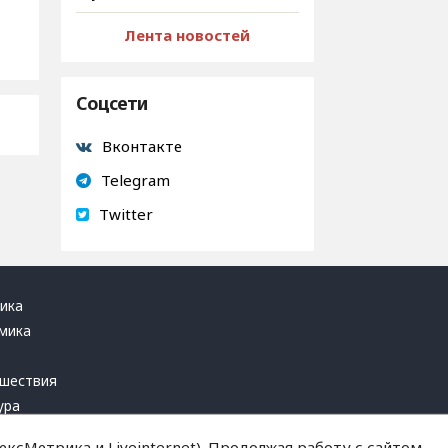
Лента новостей
Соцсети
Вконтакте
Telegram
Twitter
ика
мика
ь
шествия
ура
блика
ксМетрика и Liveinternet). Продолжая работу с сайтом,