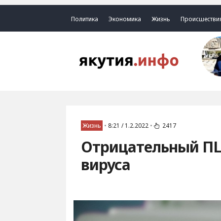
Политика
Экономика
Жизнь
Происшестви
Жизнь
•
8:21 / 1.2.2022
•
2417
Отрицательный ПЦР
вируса