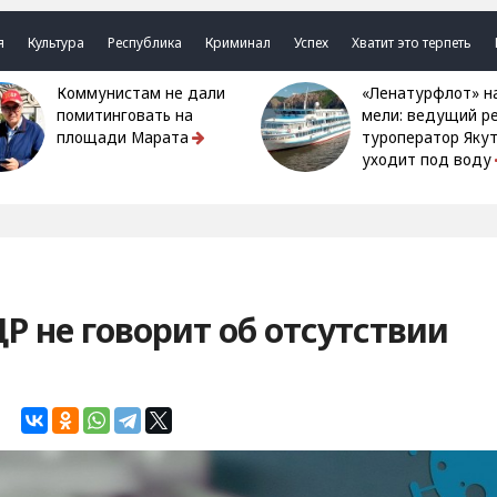
я
Культура
Республика
Криминал
Успех
Хватит это терпеть
Коммунистам не дали
«Ленатурфлот» на
помитинговать на
мели: ведущий р
площади Марата
туроператор Яку
уходит под воду
 не говорит об отсутствии