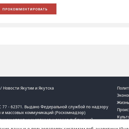
/ Новости Якутии и Якутска
Полит
Эконо
Жизн
 77 - 62371. Выдано Федеральной службой по надзору
Проис
й и массовых коммуникаций (Роскомнадзор)
Культ
ением отдельных авторов и героев публикаций.
Респу
 активная ссылка на сайт.
ские данные о пользователях системам веб-аналитики (Янде