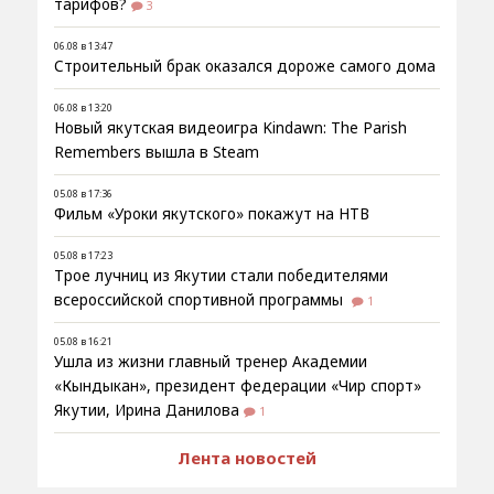
тарифов?
3
06.08 в 13:47
Строительный брак оказался дороже самого дома
06.08 в 13:20
Новый якутская видеоигра Kindawn: The Parish
Remembers вышла в Steam
05.08 в 17:36
Фильм «Уроки якутского» покажут на НТВ
05.08 в 17:23
Трое лучниц из Якутии стали победителями
всероссийской спортивной программы
1
05.08 в 16:21
Ушла из жизни главный тренер Академии
«Кындыкан», президент федерации «Чир спорт»
Якутии, Ирина Данилова
1
Лента новостей