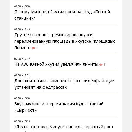
07.08 в 13:30
Почему Минпред Якутии проиграл суд «Пенной
станции»?
07.08 в 12:48
Трутнев назвал отремонтированную и
переименованную площадь в Якутске "площадью
Ленина"
1
07.08 в 12:17
На АЗС Южной Якутии увеличили лимиты
1
07.08 в 12:01
Дополнительные комплексы фотовидеофиксации
установят на федтрассах
06.08 в 15:39
Вкус, музыка и энергия: каким будет третий
«СырФест»
06.08 в 15:18
«Якутскэнерго» в минусе: нас ждёт кратный рост