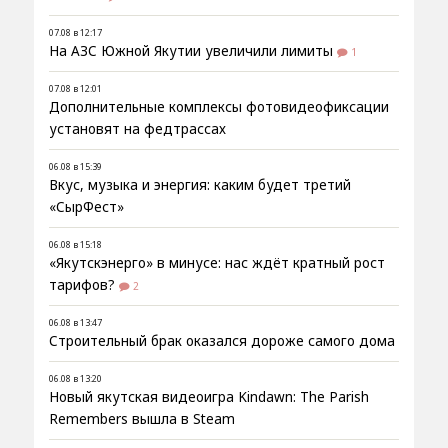
07.08 в 12:17
На АЗС Южной Якутии увеличили лимиты
1
07.08 в 12:01
Дополнительные комплексы фотовидеофиксации
установят на федтрассах
06.08 в 15:39
Вкус, музыка и энергия: каким будет третий
«СырФест»
06.08 в 15:18
«Якутскэнерго» в минусе: нас ждёт кратный рост
тарифов?
2
06.08 в 13:47
Строительный брак оказался дороже самого дома
06.08 в 13:20
Новый якутская видеоигра Kindawn: The Parish
Remembers вышла в Steam