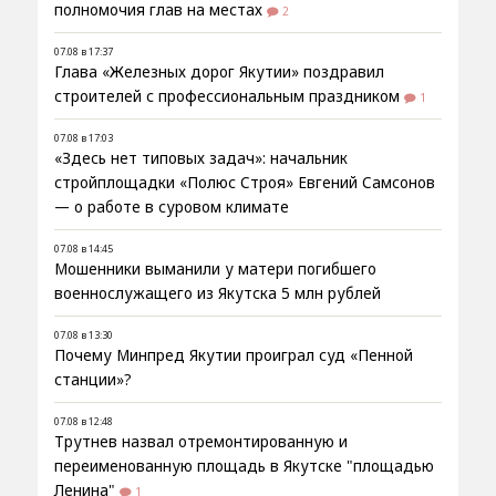
полномочия глав на местах
2
07.08 в 17:37
Глава «Железных дорог Якутии» поздравил
строителей с профессиональным праздником
1
07.08 в 17:03
«Здесь нет типовых задач»: начальник
стройплощадки «Полюс Строя» Евгений Самсонов
— о работе в суровом климате
07.08 в 14:45
Мошенники выманили у матери погибшего
военнослужащего из Якутска 5 млн рублей
07.08 в 13:30
Почему Минпред Якутии проиграл суд «Пенной
станции»?
07.08 в 12:48
Трутнев назвал отремонтированную и
переименованную площадь в Якутске "площадью
Ленина"
1