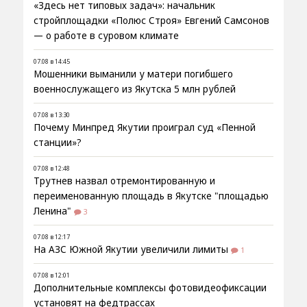
«Здесь нет типовых задач»: начальник
стройплощадки «Полюс Строя» Евгений Самсонов
— о работе в суровом климате
07.08 в 14:45
Мошенники выманили у матери погибшего
военнослужащего из Якутска 5 млн рублей
07.08 в 13:30
Почему Минпред Якутии проиграл суд «Пенной
станции»?
07.08 в 12:48
Трутнев назвал отремонтированную и
переименованную площадь в Якутске "площадью
Ленина"
3
07.08 в 12:17
На АЗС Южной Якутии увеличили лимиты
1
07.08 в 12:01
Дополнительные комплексы фотовидеофиксации
установят на федтрассах