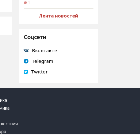
1
Лента новостей
Соцсети
Вконтакте
Telegram
Twitter
ика
мика
ь
шествия
ура
блика