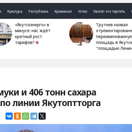
я
Культура
Республика
Криминал
Успех
Хватит это терпеть
«Якутскэнерго» в
Трутнев назвал
минусе: нас ждёт
отремонтированн
кратный рост
переименованну
тарифов?
площадь в Якутс
"площадью Ленин
уки и 406 тонн сахара
 по линии Якутоптторга