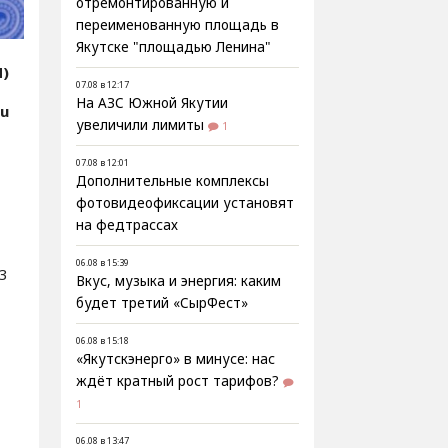
отремонтированную и
переименованную площадь в
Якутске "площадью Ленина"
Я)
07.08 в 12:17
На АЗС Южной Якутии
ru
увеличили лимиты
1
07.08 в 12:01
Дополнительные комплексы
фотовидеофиксации установят
на федтрассах
06.08 в 15:39
3
Вкус, музыка и энергия: каким
будет третий «СырФест»
06.08 в 15:18
«Якутскэнерго» в минусе: нас
ждёт кратный рост тарифов?
1
06.08 в 13:47