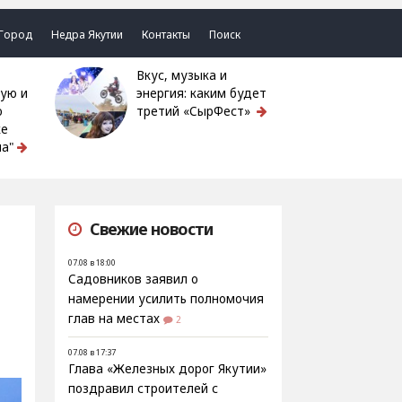
Город
Недра Якутии
Контакты
Поиск
Вкус, музыка и
ую и
энергия: каким будет
ю
третий «СырФест»
ке
а"
Свежие новости
07.08 в 18:00
Садовников заявил о
намерении усилить полномочия
глав на местах
2
07.08 в 17:37
Глава «Железных дорог Якутии»
поздравил строителей с