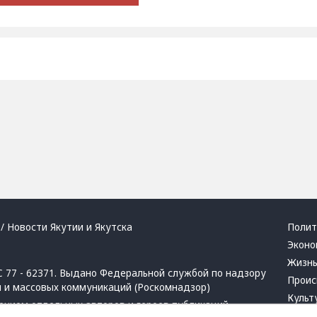
/ Новости Якутии и Якутска
Полит
Эконо
Жизн
 77 - 62371. Выдано Федеральной службой по надзору
Проис
й и массовых коммуникаций (Роскомнадзор)
Культ
ением отдельных авторов и героев публикаций.
Респу