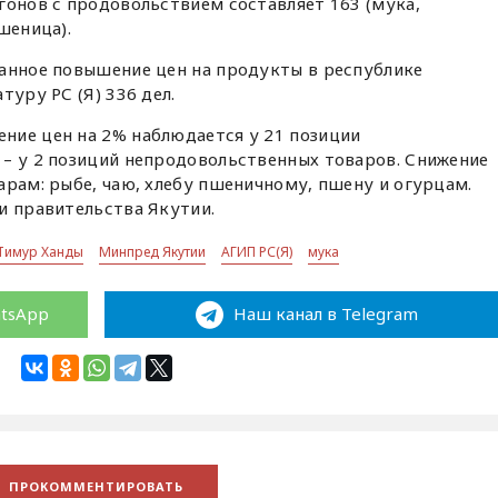
гонов с продовольствием составляет 163 (мука,
шеница).
ванное повышение цен на продукты в республике
туру РС (Я) 336 дел.
ние цен на 2% наблюдается у 21 позиции
 – у 2 позиций непродовольственных товаров. Снижение
арам: рыбе, чаю, хлебу пшеничному, пшену и огурцам.
и правительства Якутии.
Тимур Ханды
Минпред Якутии
АГИП РС(Я)
мука
atsApp
Наш канал в Telegram