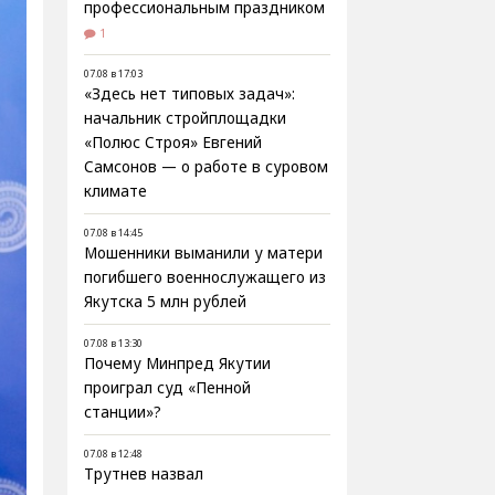
профессиональным праздником
1
07.08 в 17:03
«Здесь нет типовых задач»:
начальник стройплощадки
«Полюс Строя» Евгений
Самсонов — о работе в суровом
климате
07.08 в 14:45
Мошенники выманили у матери
погибшего военнослужащего из
Якутска 5 млн рублей
07.08 в 13:30
Почему Минпред Якутии
проиграл суд «Пенной
станции»?
07.08 в 12:48
Трутнев назвал