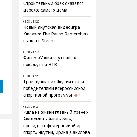
Строительный брак оказался
дороже самого дома
06.08 в 13:20
Новый якутская видеоигра
Kindawn: The Parish Remembers
вышла в Steam
05.08 в 17:36
Фильм «Уроки якутского»
покажут на НТВ
05.08 в 17:23
Трое лучниц из Якутии стали
победителями всероссийской
спортивной программы
1
05.08 в 16:21
Ушла из жизни главный тренер
Академии «Кындыкан»,
президент федерации «Чир
спорт» Якутии, Ирина Данилова