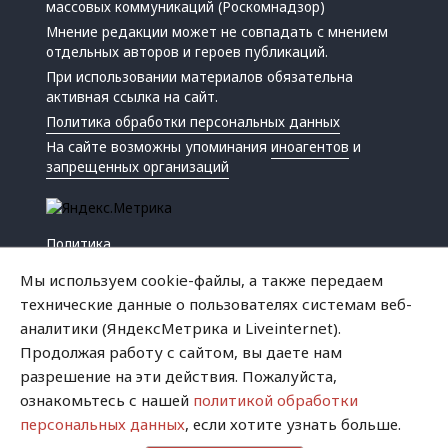
массовых коммуникаций (Роскомнадзор)
Мнение редакции может не совпадать с мнением
отдельных авторов и героев публикаций.
При использовании материалов обязательна
активная ссылка на сайт.
Политика обработки персональных данных
На сайте возможны упоминания
иноагентов
и
запрещенных организаций
Политика
Экономика
Мы используем cookie-файлы, а также передаем
Жизнь
технические данные о пользователях системам веб-
Происшествия
аналитики (ЯндексМетрика и Liveinternet).
Культура
Продолжая работу с сайтом, вы даете нам
Республика
разрешение на эти действия. Пожалуйста,
Криминал
ознакомьтесь с нашей
политикой обработки
Успех
персональных данных
, если хотите узнать больше.
Хватит это терпеть