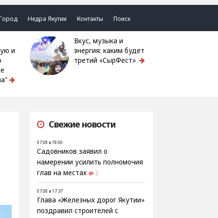
Город
Недра Якутии
Контакты
Поиск
Вкус, музыка и
ую и
энергия: каким будет
ю
третий «СырФест»
ке
а"
Свежие новости
07.08 в 18:00
Садовников заявил о
намерении усилить полномочия
глав на местах
2
07.08 в 17:37
Глава «Железных дорог Якутии»
поздравил строителей с