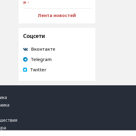
1
Лента новостей
Соцсети
Вконтакте
Telegram
Twitter
ика
мика
ь
шествия
ура
блика