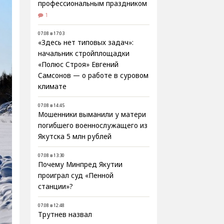
профессиональным праздником
1
07.08 в 17:03
«Здесь нет типовых задач»:
начальник стройплощадки
«Полюс Строя» Евгений
Самсонов — о работе в суровом
климате
07.08 в 14:45
Мошенники выманили у матери
погибшего военнослужащего из
Якутска 5 млн рублей
07.08 в 13:30
Почему Минпред Якутии
проиграл суд «Пенной
станции»?
07.08 в 12:48
Трутнев назвал