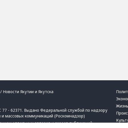
/ Новости Якутии и Якутска
Полит
Эконо
Жизн
 77 - 62371. Выдано Федеральной службой по надзору
Проис
й и массовых коммуникаций (Роскомнадзор)
Культ
ением отдельных авторов и героев публикаций.
Респу