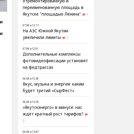
отремонтированную и
переименованную площадь в
Якутске "площадью Ленина"
1
ии
07.08 в 12:17
На АЗС Южной Якутии
ии
увеличили лимиты
1
07.08 в 12:01
Дополнительные комплексы
фотовидеофиксации установят
на федтрассах
06.08 в 15:39
Вкус, музыка и энергия: каким
будет третий «СырФест»
х
06.08 в 15:18
«Якутскэнерго» в минусе: нас
ждёт кратный рост тарифов?
3
06.08 в 13:47