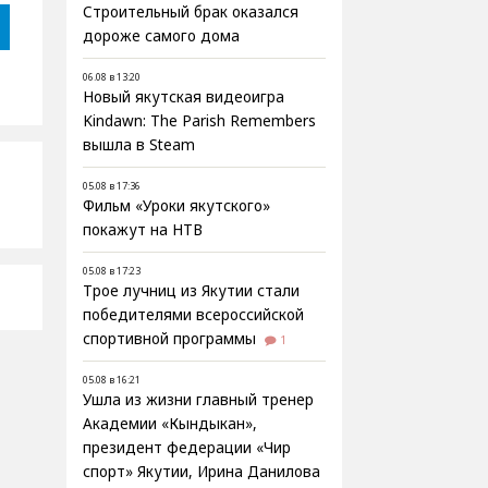
Строительный брак оказался
дороже самого дома
06.08 в 13:20
Новый якутская видеоигра
Kindawn: The Parish Remembers
вышла в Steam
05.08 в 17:36
Фильм «Уроки якутского»
покажут на НТВ
05.08 в 17:23
Трое лучниц из Якутии стали
победителями всероссийской
спортивной программы
1
05.08 в 16:21
Ушла из жизни главный тренер
Академии «Кындыкан»,
президент федерации «Чир
спорт» Якутии, Ирина Данилова