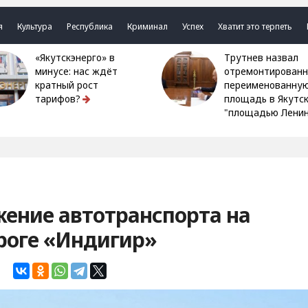
я
Культура
Республика
Криминал
Успех
Хватит это терпеть
«Якутскэнерго» в
Трутнев назвал
минусе: нас ждёт
отремонтированн
кратный рост
переименованну
тарифов?
площадь в Якутс
"площадью Ленин
ение автотранспорта на
роге «Индигир»