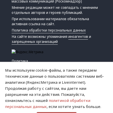
массовых коммуникаций (Роскомнадзор)
Мнение редакции может не совпадать с мнением
отдельных авторов и героев публикаций.
При использовании материалов обязательна
активная ссылка на сайт.
Политика обработки персональных данных
На сайте возможны упоминания
иноагентов
и
запрещенных организаций
Политика
Экономика
Мы используем cookie-файлы, а также передаем
Жизнь
технические данные о пользователях системам веб-
Происшествия
аналитики (ЯндексМетрика и Liveinternet).
Культура
Продолжая работу с сайтом, вы даете нам
Республика
разрешение на эти действия. Пожалуйста,
Криминал
ознакомьтесь с нашей
политикой обработки
Успех
персональных данных
, если хотите узнать больше.
Хватит это терпеть