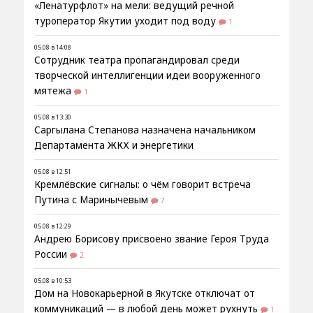
«Ленатурфлот» на мели: ведущий речной
туроператор Якутии уходит под воду
1
05.08 в 14:08
Сотрудник театра пропагандировал среди
творческой интеллигенции идеи вооруженного
мятежа
1
05.08 в 13:30
Саргылана Степанова назначена начальником
Департамента ЖКХ и энергетики
05.08 в 12:51
Кремлёвские сигналы: о чём говорит встреча
Путина с Маринычевым
7
05.08 в 12:29
Андрею Борисову присвоено звание Героя Труда
России
2
05.08 в 10:53
Дом на Новокарьерной в Якутске отключат от
коммуникаций — в любой день может рухнуть
1