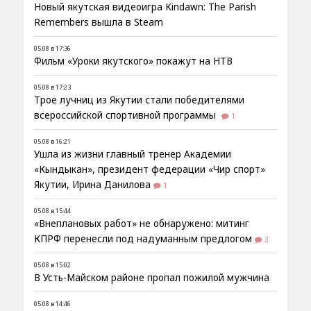
Новый якутская видеоигра Kindawn: The Parish
Remembers вышла в Steam
05.08 в 17:36
Фильм «Уроки якутского» покажут на НТВ
05.08 в 17:23
Трое лучниц из Якутии стали победителями
всероссийской спортивной программы
1
05.08 в 16:21
Ушла из жизни главный тренер Академии
«Кындыкан», президент федерации «Чир спорт»
Якутии, Ирина Данилова
1
05.08 в 15:44
«Внеплановых работ» не обнаружено: митинг
КПРФ перенесли под надуманным предлогом
3
05.08 в 15:02
В Усть-Майском районе пропал пожилой мужчина
05.08 в 14:46