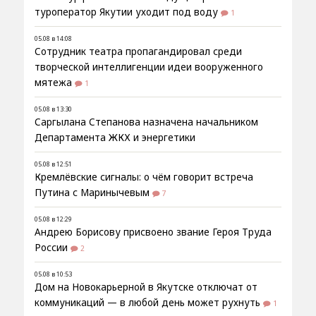
туроператор Якутии уходит под воду
1
05.08 в 14:08
Сотрудник театра пропагандировал среди
творческой интеллигенции идеи вооруженного
мятежа
1
05.08 в 13:30
Саргылана Степанова назначена начальником
Департамента ЖКХ и энергетики
05.08 в 12:51
Кремлёвские сигналы: о чём говорит встреча
Путина с Маринычевым
7
05.08 в 12:29
Андрею Борисову присвоено звание Героя Труда
России
2
05.08 в 10:53
Дом на Новокарьерной в Якутске отключат от
коммуникаций — в любой день может рухнуть
1