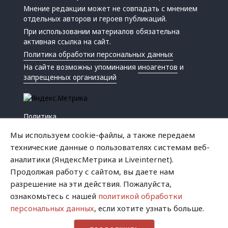
Мнение редакции может не совпадать с мнением
отдельных авторов и героев публикаций.
При использовании материалов обязательна
активная ссылка на сайт.
Политика обработки персональных данных
На сайте возможны упоминания
иноагентов
и
запрещенных организаций
Политика
Экономика
Мы используем cookie-файлы, а также передаем
Жизнь
технические данные о пользователях системам веб-
Происшествия
аналитики (ЯндексМетрика и Liveinternet).
Культура
Продолжая работу с сайтом, вы даете нам
Республика
разрешение на эти действия. Пожалуйста,
Криминал
ознакомьтесь с нашей
политикой обработки
Успех
персональных данных
, если хотите узнать больше.
Хватит это терпеть