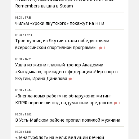
Remembers вышла в Steam
05.08 в 17:36
Фильм «Уроки якутского» покажут на НТВ
05.08 в 17:23
Трое лучниц из Якутии стали победителями
всероссийской спортивной программы
1
05.08 в 16:21
Ушла из жизни главный тренер Академии
«Кындыкан», президент федерации «Чир спорт»
Якутии, Ирина Данилова
1
05.08 в 15:44
«Внеплановых работ» не обнаружено: митинг
КПРФ перенесли под надуманным предлогом
3
05.08 в 15:02
В Усть-Майском районе пропал пожилой мужчина
05.08 в 14:46
«Ленатурфлот» на мели: ведущий речной