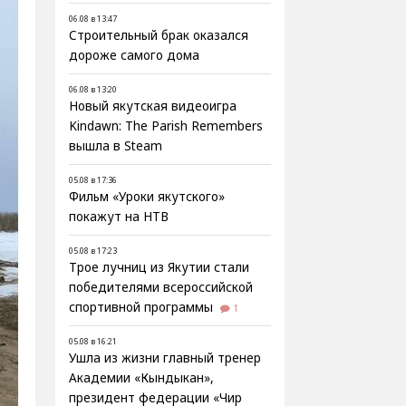
06.08 в 13:47
Строительный брак оказался
дороже самого дома
06.08 в 13:20
Новый якутская видеоигра
Kindawn: The Parish Remembers
вышла в Steam
05.08 в 17:36
Фильм «Уроки якутского»
покажут на НТВ
05.08 в 17:23
Трое лучниц из Якутии стали
победителями всероссийской
спортивной программы
1
05.08 в 16:21
Ушла из жизни главный тренер
Академии «Кындыкан»,
президент федерации «Чир