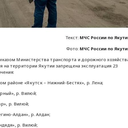
Текст:
МЧС России по Якут
Фото:
МЧС России по Якут
риказом Министерства транспорта и дорожного хозяйств
еля на территории Якутии запрещена эксплуатация 23
чения:
ком районе «Якутск – Нижний-Бестях», р. Лена;
рный», р. Вилюй;
р», р. Вилюй;
гино-Алдан», р. Алдан;
дядя», р. Вилюй;