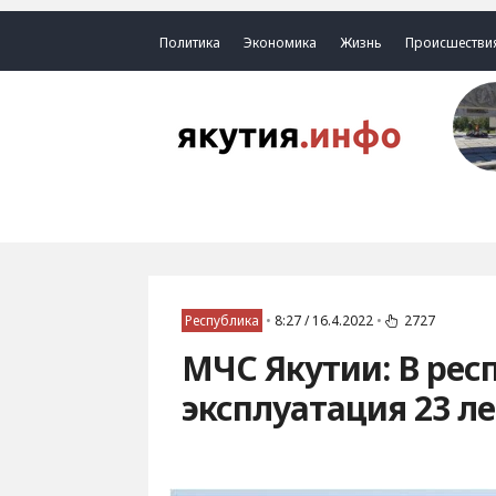
Политика
Экономика
Жизнь
Происшестви
Республика
•
8:27 / 16.4.2022
•
2727
МЧС Якутии: В рес
эксплуатация 23 л