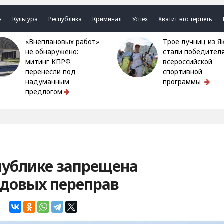
я
Культура
Республика
Криминал
Успех
Хватит это терпеть
«Внеплановых работ»
Трое лучниц из Якутии
не обнаружено:
стали победител
митинг КПРФ
всероссийской
перенесли под
спортивной
надуманным
программы
предлогом
публике запрещена
едовых переправ