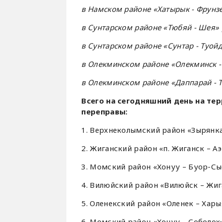
в Намском районе «Хатырык - Фрунзе» 
в Сунтарском районе «Тюбяй - Шея» 
в Сунтарском районе «Сунтар - Туойд
в Олекминском районе «Олекминск - 
в Олекминском районе «Даппарай - То
Всего на сегодняшний день на те
переправы:
1. Верхнеколымский район «Зырянка 
2. Жиганский район «п. Жиганск – Аэ
3. Момский район «Хонуу – Буор-Сыс
4. Вилюйский район «Вилюйск – Жига
5. Оленекский район «Оленек – Харыя
6. Момский район «Хонуу – Соболох»