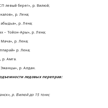
П левый берег», р. Вилюй;
алов», р. Лена;
абыдьа», р. Лена;
х – Тойон-Ары», р. Лена;
Мача», р. Лена;
парай» р. Лена;
 р. Амга.
Эжанцы», р. Алдан.
одъемности ледовых переправ:
нск», р. Вилюй до 15 тонн;