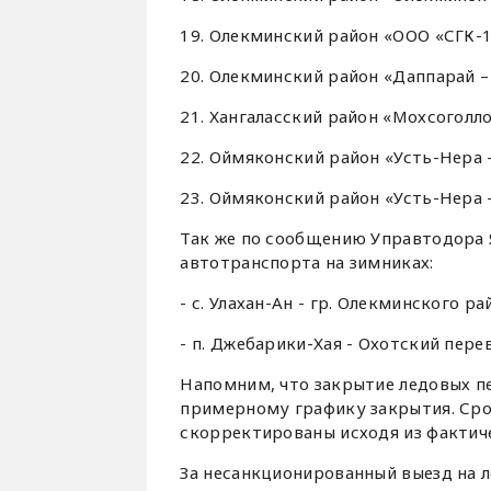
19. Олекминский район «ООО «СГК-1»
20. Олекминский район «Даппарай – 
21. Хангаласский район «Мохсоголлох
22. Оймяконский район «Усть-Нера 
23. Оймяконский район «Усть-Нера –
Так же по сообщению Управтодора Я
автотранспорта на зимниках:
- с. Улахан-Ан - гр. Олекминского р
- п. Джебарики-Хая - Охотский пере
Напомним, что закрытие ледовых п
примерному графику закрытия. Сро
скорректированы исходя из фактиче
За несанкционированный выезд на 