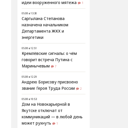
идеи вооруженного мятежа
1
05.08 в 13:30
Саргылана Степанова
назначена начальником
Департамента ЖКХ и
энергетики
05.08 в 12:51
Кремлёвские сигналы: о чём
говорит встреча Путина с
Маринычевым
7
05.08 в 12:29
Андрею Борисову присвоено
звание Героя Труда России
2
05.08 в 10:53
Дом на Новокарьерной в
Якутске отключат от
коммуникаций — в любой день
может рухнуть
1