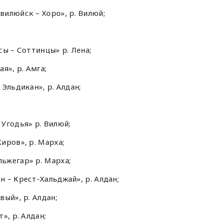
илюйск – Хоро», р. Вилюй;
ы – Соттинцы» р. Лена;
я», р. Амга;
Эльдикан», р. Алдан;
Угодья» р. Вилюй;
иров», р. Марха;
ьжегар» р. Марха;
 – Крест-Хальджай», р. Алдан;
ый», р. Алдан;
», р. Алдан;