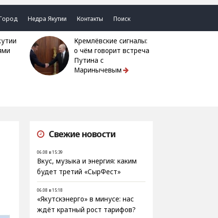
Город
Недра Якутии
Контакты
Поиск
Кремлёвские сигналы:
ями
о чём говорит встреча
Путина с
Маринычевым
Свежие новости
06.08 в 15:39
Вкус, музыка и энергия: каким
будет третий «СырФест»
06.08 в 15:18
«Якутскэнерго» в минусе: нас
ждёт кратный рост тарифов?