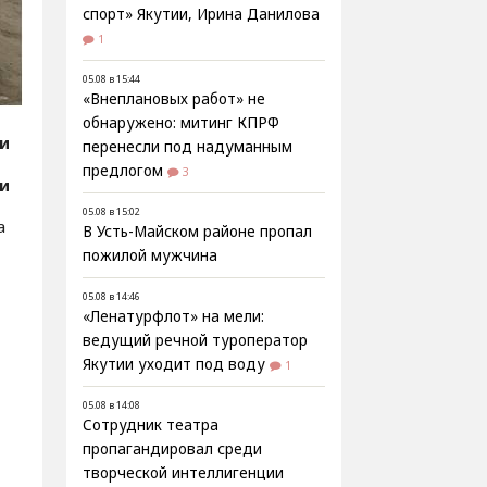
спорт» Якутии, Ирина Данилова
1
05.08 в 15:44
«Внеплановых работ» не
обнаружено: митинг КПРФ
ии
перенесли под надуманным
предлогом
3
ии
05.08 в 15:02
а
В Усть-Майском районе пропал
пожилой мужчина
05.08 в 14:46
«Ленатурфлот» на мели:
ведущий речной туроператор
Якутии уходит под воду
1
05.08 в 14:08
Сотрудник театра
пропагандировал среди
творческой интеллигенции