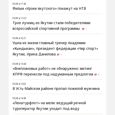
05.08 в 17:36
Фильм «Уроки якутского» покажут на НТВ
05.08 в 17:23
Трое лучниц из Якутии стали победителями
всероссийской спортивной программы
1
05.08 в 16:21
Ушла из жизни главный тренер Академии
«Кындыкан», президент федерации «Чир спорт»
Якутии, Ирина Данилова
1
05.08 в 15:44
«Внеплановых работ» не обнаружено: митинг
КПРФ перенесли под надуманным предлогом
3
05.08 в 15:02
В Усть-Майском районе пропал пожилой мужчина
05.08 в 14:46
«Ленатурфлот» на мели: ведущий речной
туроператор Якутии уходит под воду