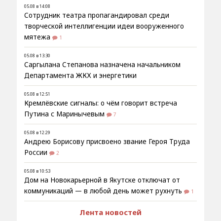
05.08 в 14:08
Сотрудник театра пропагандировал среди
творческой интеллигенции идеи вооруженного
мятежа
1
05.08 в 13:30
Саргылана Степанова назначена начальником
Департамента ЖКХ и энергетики
05.08 в 12:51
Кремлёвские сигналы: о чём говорит встреча
Путина с Маринычевым
7
05.08 в 12:29
Андрею Борисову присвоено звание Героя Труда
России
2
05.08 в 10:53
Дом на Новокарьерной в Якутске отключат от
коммуникаций — в любой день может рухнуть
1
Лента новостей