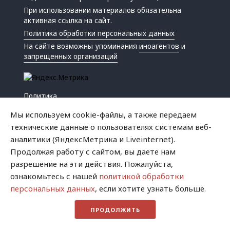
При использовании материалов обязательна
активная ссылка на сайт.
Политика обработки персональных данных
На сайте возможны упоминания
иноагентов
и
запрещенных организаций
Политика
Экономика
Мы используем cookie-файлы, а также передаем
Жизнь
технические данные о пользователях системам веб-
Происшествия
аналитики (ЯндексМетрика и Liveinternet).
Культура
Продолжая работу с сайтом, вы даете нам
Республика
разрешение на эти действия. Пожалуйста,
Криминал
ознакомьтесь с нашей
политикой обработки
Успех
персональных данных
, если хотите узнать больше.
Хватит это терпеть
ПРОДОЛЖИТЬ
Город