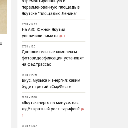
отремонтированную и
переименованную площадь в
Якутске "площадью Ленина"
07.08 в 12:17
На АЗС Южной Якутии
увеличили лимиты
1
RU
07.08 в 12:01
Дополнительные комплексы
фотовидеофиксации установят
на федтрассах
06.08 в 15:39
Вкус, музыка и энергия: каким
будет третий «СырФест»
06.08 в 15:18
«Якутскэнерго» в минусе: нас
ждёт кратный рост тарифов?
1
06.08 в 13:47