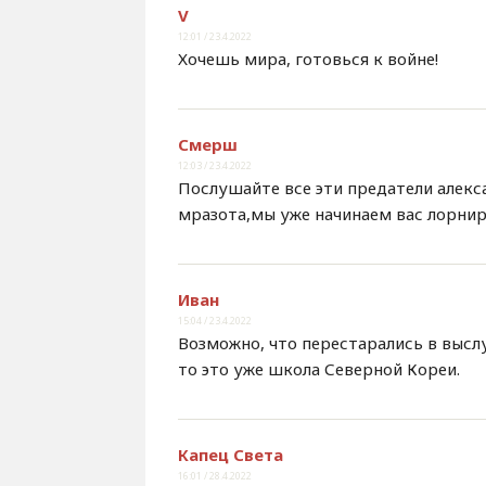
V
12:01 / 23.4.2022
Хочешь мира, готовься к войне!
Смерш
12:03 / 23.4.2022
Послушайте все эти предатели алекса
мразота,мы уже начинаем вас лорнир
Иван
15:04 / 23.4.2022
Возможно, что перестарались в выслу
то это уже школа Северной Кореи.
Капец Света
16:01 / 28.4.2022