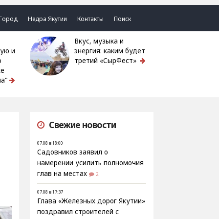
Город
Недра Якутии
Контакты
Поиск
Вкус, музыка и
ую и
энергия: каким будет
ю
третий «СырФест»
ке
а"
Свежие новости
07.08 в 18:00
Садовников заявил о
намерении усилить полномочия
глав на местах
2
07.08 в 17:37
Глава «Железных дорог Якутии»
поздравил строителей с