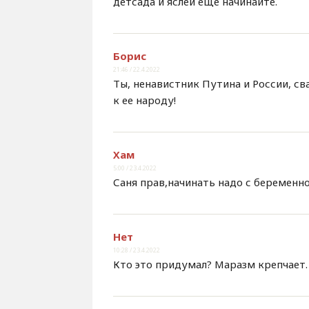
детсада и яслей еще начинайте.
Борис
21:46 / 22.4.2022
Ты, ненавистник Путина и России, св
к ее народу!
Хам
5:00 / 23.4.2022
Саня прав,начинать надо с беременн
Нет
10:28 / 23.4.2022
Кто это придумал? Маразм крепчает