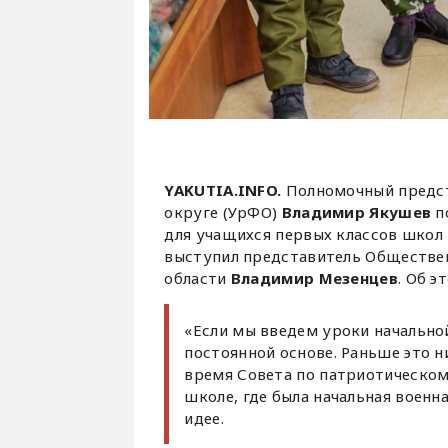
YAKUTIA.INFO.
Полномочный предст
округе (УрФО)
Владимир Якушев
п
для учащихся первых классов школ
выступил представитель Обществен
области
Владимир Мезенцев
. Об э
«Если мы введем уроки начально
постоянной основе. Раньше это н
время Совета по патриотическом
школе, где была начальная военн
идее.