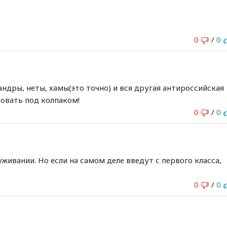
0
/
0
ндры, неты, хамы(это точно) и вся другая антироссийская
овать под колпаком!
0
/
0
живании. Но если на самом деле введут с первого класса,
0
/
0