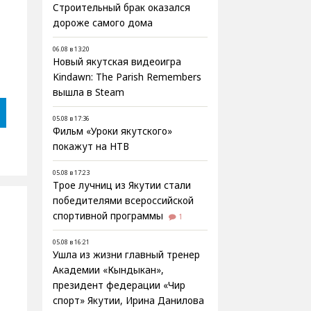
Строительный брак оказался
дороже самого дома
06.08 в 13:20
Новый якутская видеоигра
Kindawn: The Parish Remembers
вышла в Steam
05.08 в 17:36
Фильм «Уроки якутского»
покажут на НТВ
05.08 в 17:23
Трое лучниц из Якутии стали
победителями всероссийской
спортивной программы
1
05.08 в 16:21
Ушла из жизни главный тренер
Академии «Кындыкан»,
президент федерации «Чир
спорт» Якутии, Ирина Данилова