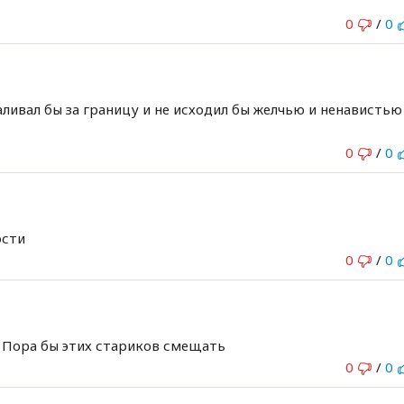
0
/
0
аливал бы за границу и не исходил бы желчью и ненавистью
0
/
0
ости
0
/
0
. Пора бы этих стариков смещать
0
/
0