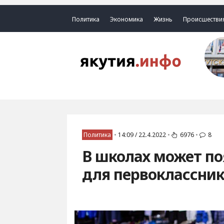
Политика
Экономика
Жизнь
Происшестви
Политика
•
14:09 / 22.4.2022
•
6976
•
8
В школах может по
для первоклассни