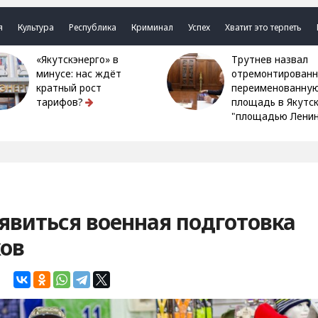
я
Культура
Республика
Криминал
Успех
Хватит это терпеть
«Якутскэнерго» в
Трутнев назвал
минусе: нас ждёт
отремонтированн
кратный рост
переименованну
тарифов?
площадь в Якутс
"площадью Ленин
явиться военная подготовка
ков