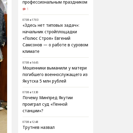
профессиональным праздником
1
07.08 в 17:03
«Здесь нет типовых задач»:
начальник стройплощадки
«Полюс Строя» Евгений
Самсонов — о работе в суровом
климате
07.08 в 14:45
Мошенники выманили у матери
погибшего военнослужащего из
Якутска 5 млн рублей
07.08 в 13:30
Почему Минпред Якутии
проиграл суд «Пенной
станции»?
07.08 в 12:48
Трутнев назвал