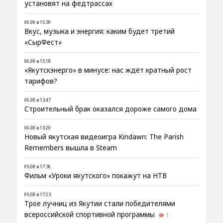
установят на федтрассах
06.08 в 15:39
Вкус, музыка и энергия: каким будет третий
«СырФест»
06.08 в 15:18
«Якутскэнерго» в минусе: нас ждёт кратный рост
тарифов?
06.08 в 13:47
Строительный брак оказался дороже самого дома
06.08 в 13:20
Новый якутская видеоигра Kindawn: The Parish
Remembers вышла в Steam
05.08 в 17:36
Фильм «Уроки якутского» покажут на НТВ
05.08 в 17:23
Трое лучниц из Якутии стали победителями
всероссийской спортивной программы
1