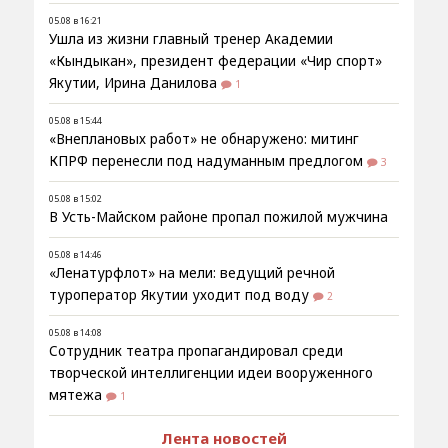
05.08 в 16:21
Ушла из жизни главный тренер Академии
«Кындыкан», президент федерации «Чир спорт»
Якутии, Ирина Данилова
1
05.08 в 15:44
«Внеплановых работ» не обнаружено: митинг
КПРФ перенесли под надуманным предлогом
3
05.08 в 15:02
В Усть-Майском районе пропал пожилой мужчина
05.08 в 14:46
«Ленатурфлот» на мели: ведущий речной
туроператор Якутии уходит под воду
2
05.08 в 14:08
Сотрудник театра пропагандировал среди
творческой интеллигенции идеи вооруженного
мятежа
1
Лента новостей