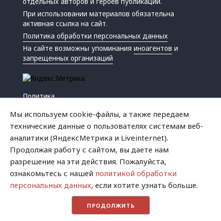
отдельных авторов и героев публикаций.
При использовании материалов обязательна
активная ссылка на сайт.
Политика обработки персональных данных
На сайте возможны упоминания
иноагентов
и
запрещенных организаций
Политика
Экономика
Мы используем cookie-файлы, а также передаем
Жизнь
технические данные о пользователях системам веб-
Происшествия
аналитики (ЯндексМетрика и Liveinternet).
Культура
Продолжая работу с сайтом, вы даете нам
Республика
разрешение на эти действия. Пожалуйста,
Криминал
ознакомьтесь с нашей
политикой обработки
Успех
персональных данных
, если хотите узнать больше.
Хватит это терпеть
ПРОДОЛЖИТЬ
Город