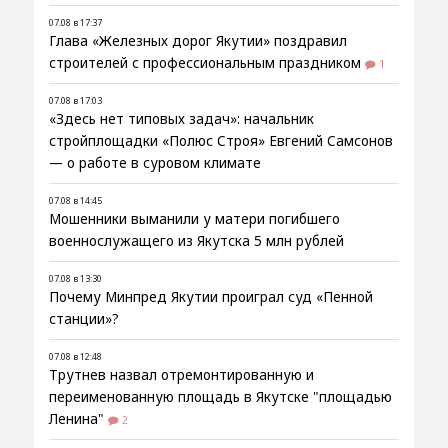
07.08 в 17:37
Глава «Железных дорог Якутии» поздравил
строителей с профессиональным праздником
1
07.08 в 17:03
«Здесь нет типовых задач»: начальник
стройплощадки «Полюс Строя» Евгений Самсонов
— о работе в суровом климате
07.08 в 14:45
Мошенники выманили у матери погибшего
военнослужащего из Якутска 5 млн рублей
07.08 в 13:30
Почему Минпред Якутии проиграл суд «Пенной
станции»?
07.08 в 12:48
Трутнев назвал отремонтированную и
переименованную площадь в Якутске "площадью
Ленина"
2