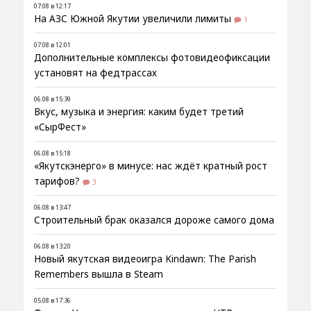
07.08 в 12:17
На АЗС Южной Якутии увеличили лимиты
1
07.08 в 12:01
Дополнительные комплексы фотовидеофиксации
установят на федтрассах
06.08 в 15:39
Вкус, музыка и энергия: каким будет третий
«СырФест»
06.08 в 15:18
«Якутскэнерго» в минусе: нас ждёт кратный рост
тарифов?
3
06.08 в 13:47
Строительный брак оказался дороже самого дома
06.08 в 13:20
Новый якутская видеоигра Kindawn: The Parish
Remembers вышла в Steam
05.08 в 17:36