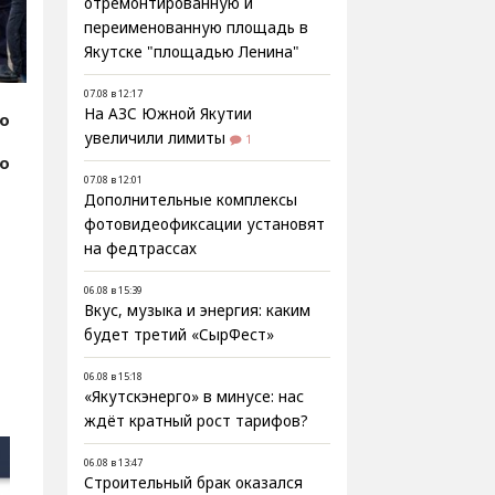
отремонтированную и
переименованную площадь в
Якутске "площадью Ленина"
07.08 в 12:17
На АЗС Южной Якутии
fo
увеличили лимиты
1
фо
07.08 в 12:01
Дополнительные комплексы
фотовидеофиксации установят
на федтрассах
06.08 в 15:39
Вкус, музыка и энергия: каким
будет третий «СырФест»
06.08 в 15:18
«Якутскэнерго» в минусе: нас
ждёт кратный рост тарифов?
06.08 в 13:47
Строительный брак оказался