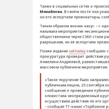
Также в социальных сетях о проис
Михайлова
. В своём посте она ука
но его испортили провокаторы, соо
Таким образом возник казус – с од
называла мероприятие несанкциони
общественники через СМИ стали ра
разрешения, но её испортили прово
Позже издание
sakhaday
сообщило со
прокуратура проверит действия р
Анжелики Андреевой, разместившей
массовом публичном мероприятии.
«Такое поручение было направле
публичным лицом, 25 сентября он
сообщение о проведении публичн
оповестила неопределенный круг 
осуществила действия по его ор
- сообщил ТГ-канал «Торбозное р