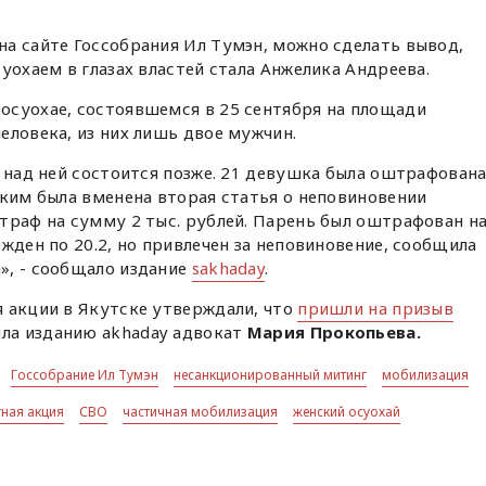
а сайте Госсобрания Ил Тумэн, можно сделать вывод,
уохаем в глазах властей стала Анжелика Андреева.
осуохае, состоявшемся в 25 сентября на площади
еловека, из них лишь двое мужчин.
д над ней состоится позже. 21 девушка была оштрафован
ьким была вменена вторая статья о неповиновении
траф на сумму 2 тыс. рублей. Парень был оштрафован н
жден по 20.2, но привлечен за неповиновение, сообщила
», - сообщало издание
sakhaday
.
 акции в Якутске утверждали, что
пришли на призыв
ила изданию akhaday адвокат
Мария Прокопьева.
Госсобрание Ил Тумэн
несанкционированный митинг
мобилизация
тная акция
СВО
частичная мобилизация
женский осуохай