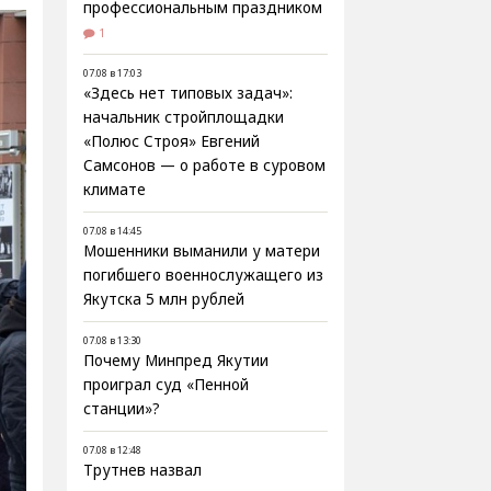
профессиональным праздником
1
07.08 в 17:03
«Здесь нет типовых задач»:
начальник стройплощадки
«Полюс Строя» Евгений
Самсонов — о работе в суровом
климате
07.08 в 14:45
Мошенники выманили у матери
погибшего военнослужащего из
Якутска 5 млн рублей
07.08 в 13:30
Почему Минпред Якутии
проиграл суд «Пенной
станции»?
07.08 в 12:48
Трутнев назвал