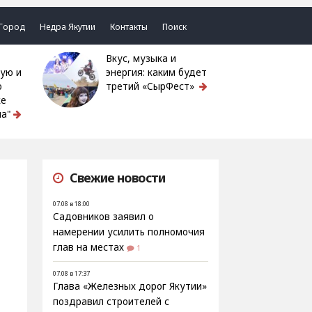
Город
Недра Якутии
Контакты
Поиск
Вкус, музыка и
ую и
энергия: каким будет
ю
третий «СырФест»
ке
а"
Свежие новости
07.08 в 18:00
Садовников заявил о
намерении усилить полномочия
глав на местах
1
07.08 в 17:37
Глава «Железных дорог Якутии»
поздравил строителей с