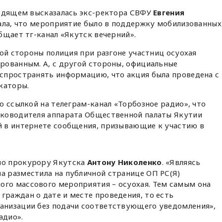
ходящем высказалась экс-ректора СВФУ
Евгения
зала, что мероприятие было в поддержку мобилизованных
бщает тг-канал «Якутск вечерний».
ной стороны полиция при разгоне участниц осуохая
рованным. А, с другой стороны, официальные
спространять информацию, что акция была проведена с
каторы.
 ссылкой на телеграм-канал «Торбозное радио», что
уководителя аппарата Общественной палаты Якутии
 в интернете сообщения, призывающие к участию в
но прокурору Якутска
Антону Николенко
. «Являясь
а разместила на публичной странице ОП РС(Я)
ого массового мероприятия – осуохая. Тем самым она
граждан о дате и месте проведения, то есть
ганизации без подачи соответствующего уведомления»,
адио».