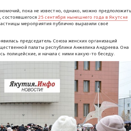
лномочий, пока не известно, однако, можно предположить
я, состоявшегося
25 сентября нынешнего года в Якутске
частницы мероприятия публично выразили своё
оявилась председатель Союза женских организаций
щественной палаты республики Анжелика Андреева. Она
сь полицейские, и начала с ними какую-то беседу.