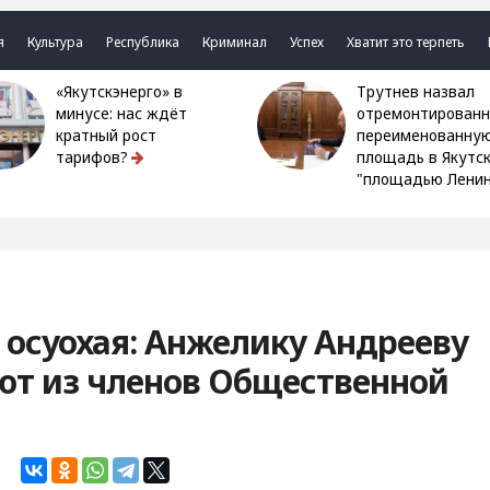
я
Культура
Республика
Криминал
Успех
Хватит это терпеть
«Якутскэнерго» в
Трутнев назвал
минусе: нас ждёт
отремонтированн
кратный рост
переименованну
тарифов?
площадь в Якутс
"площадью Ленин
 осуохая: Анжелику Андрееву
ют из членов Общественной