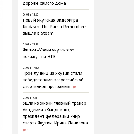
дороже самого дома
06.08 в 13:20
Новый якутская видеоигра
Kindawn: The Parish Remembers
вышла в Steam
05.08 в 17:36
Фильм «Уроки якутского»
покажут на НТВ
05.08 в 17:23
Трое лучниц из Якутии стали
победителями всероссийской
спортивной программы
1
05.08 в 16:21
Ушла из жизни главный тренер
Академии «Кындыкан»,
президент федерации «Чир
спорт» Якутии, Ирина Данилова
1