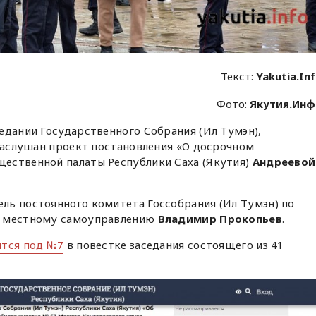
Текст:
Yakutia.In
Фото:
Якутия.Ин
едании Государственного Собрания (Ил Тумэн),
 заслушан проект постановления «О досрочном
ественной палаты Республики Саха (Якутия)
Андреевой
ль постоянного комитета Госсобрания (Ил Тумэн) по
и местному самоуправлению
Владимир Прокопьев
.
ится под №7
в повестке заседания состоящего из 41