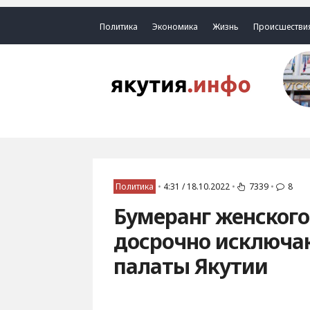
Политика
Экономика
Жизнь
Происшестви
Политика
•
4:31 / 18.10.2022
•
7339
•
8
Бумеранг женского
досрочно исключа
палаты Якутии