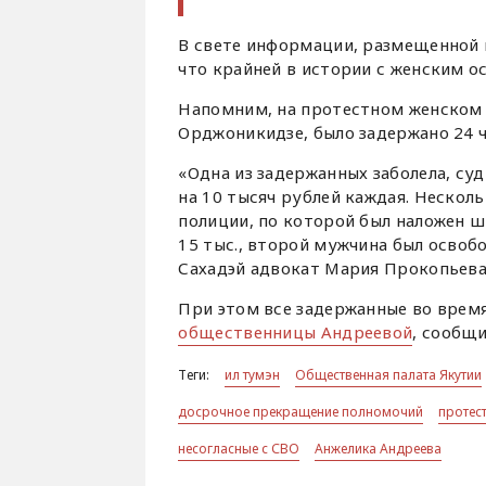
В свете информации, размещенной н
что крайней в истории с женским ос
Напомним, на протестном женском 
Орджоникидзе, было задержано 24 ч
«Одна из задержанных заболела, су
на 10 тысяч рублей каждая. Нескол
полиции, по которой был наложен ш
15 тыс., второй мужчина был освобо
Сахадэй адвокат Мария Прокопьева
При этом все задержанные во время
общественницы Андреевой
, сообщ
Теги:
ил тумэн
Общественная палата Якутии
досрочное прекращение полномочий
протес
несогласные с СВО
Анжелика Андреева