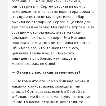
гостинице «Тыгын Дархан». Пили чай,
разговаривали. Сергей рассказывал, что
намеревается в качестве волонтера выехать
на Украину. После мы спустились в бар,
выпили по стопарику. Сергей еще спел две,
три песни в караоке. Мы сидели втроем, а за
соседним столом находилась женская
компания, их было четверо. Эта Наталья
подсела к нам и конкретно липла к Сергею.
Обнимала его, что-то шептала в ухо,
целовала. После я ушел. Никакого
инцидента с побоями, как пишут в
мессенджерах, не было!
— Откуда у вас такая уверенность?
— Потому что его номер был над моим, и
никаких криков, плача, скандала я не
слышал! Согласитесь, если бы Сергей ее
избивал, тем более сломал руку, совершил
какие-то насильственные действия, то