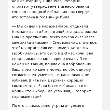
комментарий у Никонова, который
опроверг утверждение в изнасиловании.
Однако народный избранник подтвердил,
что встреча в гостинице была.
— Мы сидели в караоке-баре, отдыхали.
Компания с этой женщиной отдыхала рядом.
Она на протяжении всего вечера оказывала
мне знаки внимания. Специально делала все,
чтобы я пригласил ее в номер. Когда мы
засобирались, это было в 2-3 час ночи, она
попросилась ко мне переночевать. Я ее в
номер не тащил, пошла она добровольно.
Зашла она ко мне в номер по обоюдному
согласию. Разумеется, не насиловал и не
избивал. В «Тыгын Дархане» хорошая
слышимость. Если бы ее избивали, то ее
крики кто-нибудь да услышал, – говорит
парламентарий.
По его словам, рано утром он уехал в