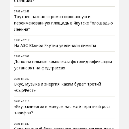
станции»?
07.08 в 12:48
Трутнев назвал отремонтированную и
переименованную площадь в Якутске "площадью
Ленина"
07.08 в 12:17
На АЗС Южной Якутии увеличили лимиты
07.08 в 12:01
Дополнительные комплексы фотовидеофиксации
установят на федтрассах
06.08 в 15:39
Вкус, музыка и энергия: каким будет третий
«СырФест»
06.08 в 15:18
«Якутскэнерго» в минусе: нас ждёт кратный рост
тарифов?
06.08 в 13:47
Строительный брак оказался дороже самого дома