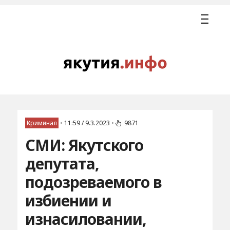
Криминал
•
11:59 / 9.3.2023
•
9871
СМИ: Якутского
депутата,
подозреваемого в
избиении и
изнасиловании,