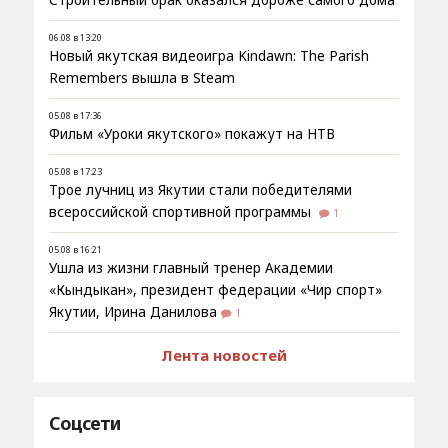
06.08 в 13:20
Новый якутская видеоигра Kindawn: The Parish
Remembers вышла в Steam
05.08 в 17:36
Фильм «Уроки якутского» покажут на НТВ
05.08 в 17:23
Трое лучниц из Якутии стали победителями
всероссийской спортивной программы
1
05.08 в 16:21
Ушла из жизни главный тренер Академии
«Кындыкан», президент федерации «Чир спорт»
Якутии, Ирина Данилова
1
Лента новостей
Соцсети