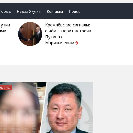
Город
Недра Якутии
Контакты
Поиск
Кремлёвские сигналы:
ями
о чём говорит встреча
Путина с
Маринычевым
иминал