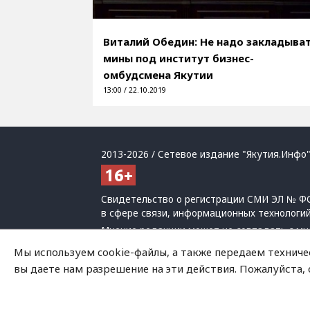
Виталий Обедин: Не надо закладыва
мины под институт бизнес-
омбудсмена Якутии
13:00 / 22.10.2019
2013-2026 / Сетевое издание "Якутия.Инфо"
Свидетельство о регистрации СМИ ЭЛ № ФС
в сфере связи, информационных технологи
Мнение редакции может не совпадать с мн
При использовании материалов обязательна
Мы используем cookie-файлы, а также передаем техниче
Политика обработки персональных данных
вы даете нам разрешение на эти действия. Пожалуйста,
На сайте возможны упоминания
иноагенто