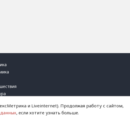
ика
мика
ь
шествия
ура
блика
ксМетрика и Liveinternet). Продолжая работу с сайтом,
инал
 данных
, если хотите узнать больше.
т это терпеть