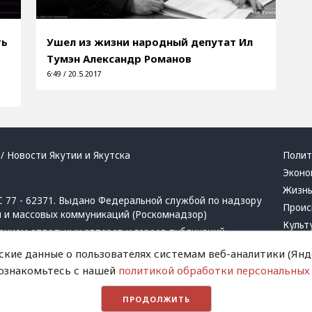
ть
Ушел из жизни народный депутат Ил
Тумэн Александр Романов
6:49 / 20.5.2017
/ Новости Якутии и Якутска
Полит
Эконо
Жизн
 77 - 62371. Выдано Федеральной службой по надзору
Проис
й и массовых коммуникаций (Роскомнадзор)
Культ
ением отдельных авторов и героев публикаций.
Респу
 активная ссылка на сайт.
ские данные о пользователях системам веб-аналитики (Янде
Крим
 ознакомьтесь с нашей
политикой обработки персональных
Успех
в
и
запрещенных организаций
Хвати
ПРОДОЛЖИТЬ
Город