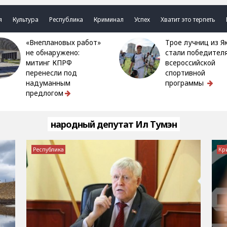
я
Культура
Республика
Криминал
Успех
Хватит это терпеть
«Внеплановых работ»
Трое лучниц из Якутии
не обнаружено:
стали победител
митинг КПРФ
всероссийской
перенесли под
спортивной
надуманным
программы
предлогом
народный депутат Ил Тумэн
Республика
Кр