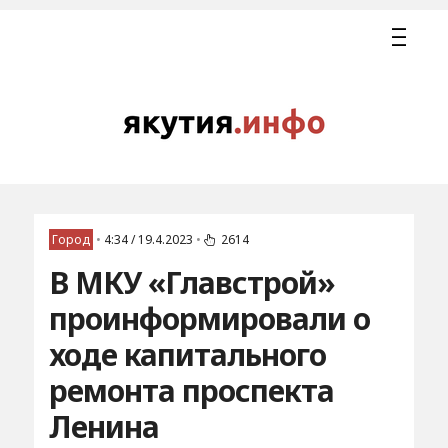
Город
•
4:34 / 19.4.2023
•
2614
В МКУ «Главстрой»
проинформировали о
ходе капитального
ремонта проспекта
Ленина