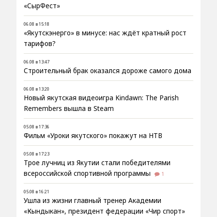
«СырФест»
06.08 в 15:18
«Якутскэнерго» в минусе: нас ждёт кратный рост
тарифов?
06.08 в 13:47
Строительный брак оказался дороже самого дома
06.08 в 13:20
Новый якутская видеоигра Kindawn: The Parish
Remembers вышла в Steam
05.08 в 17:36
Фильм «Уроки якутского» покажут на НТВ
05.08 в 17:23
Трое лучниц из Якутии стали победителями
всероссийской спортивной программы
1
05.08 в 16:21
Ушла из жизни главный тренер Академии
«Кындыкан», президент федерации «Чир спорт»