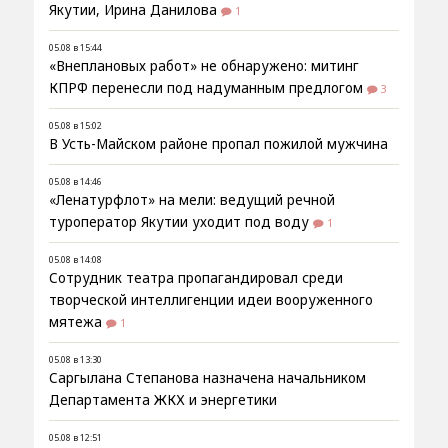
Якутии, Ирина Данилова
1
05.08 в 15:44
«Внеплановых работ» не обнаружено: митинг
КПРФ перенесли под надуманным предлогом
3
05.08 в 15:02
В Усть-Майском районе пропал пожилой мужчина
05.08 в 14:46
«Ленатурфлот» на мели: ведущий речной
туроператор Якутии уходит под воду
1
05.08 в 14:08
Сотрудник театра пропагандировал среди
творческой интеллигенции идеи вооруженного
мятежа
1
05.08 в 13:30
Саргылана Степанова назначена начальником
Департамента ЖКХ и энергетики
05.08 в 12:51