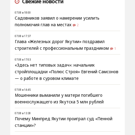
Свежие новости
07.08 в 18:00
Садовников заявил о намерении усилить
полномочия глав на местах
2
07.08 в 17:37
Глава «Железных дорог Якутии» поздравил
строителей с профессиональным праздником
1
07.08 в 17:03
«Здесь нет типовых задач»: начальник
стройплощадки «Полюс Строя» Евгений Самсонов
— о работе в суровом климате
07.08 в 14:45
Мошенники выманили у матери погибшего
военнослужащего из Якутска 5 млн рублей
07.08 в 13:30
Почему Минпред Якутии проиграл суд «Пенной
станции»?