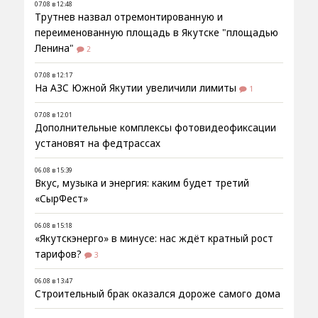
07.08 в 12:48
Трутнев назвал отремонтированную и
переименованную площадь в Якутске "площадью
Ленина"
2
07.08 в 12:17
На АЗС Южной Якутии увеличили лимиты
1
07.08 в 12:01
Дополнительные комплексы фотовидеофиксации
установят на федтрассах
06.08 в 15:39
Вкус, музыка и энергия: каким будет третий
«СырФест»
06.08 в 15:18
«Якутскэнерго» в минусе: нас ждёт кратный рост
тарифов?
3
06.08 в 13:47
Строительный брак оказался дороже самого дома