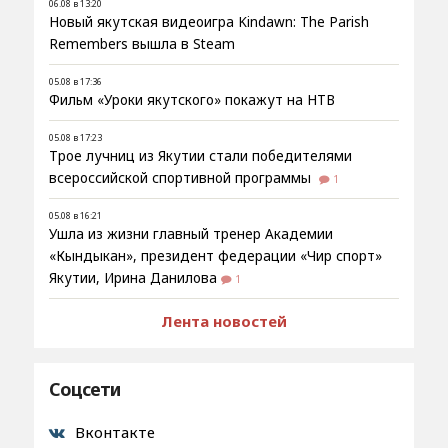
06.08 в 13:20
Новый якутская видеоигра Kindawn: The Parish
Remembers вышла в Steam
05.08 в 17:36
Фильм «Уроки якутского» покажут на НТВ
05.08 в 17:23
Трое лучниц из Якутии стали победителями
всероссийской спортивной программы
1
05.08 в 16:21
Ушла из жизни главный тренер Академии
«Кындыкан», президент федерации «Чир спорт»
Якутии, Ирина Данилова
1
Лента новостей
Соцсети
Вконтакте