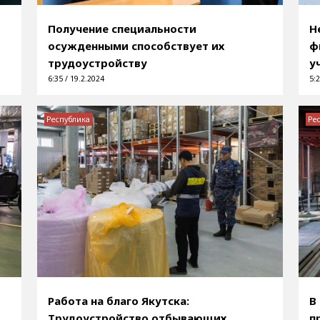
Получение специальности
Н
осужденными способствует их
ф
трудоустройству
у
6:35 / 19.2.2024
5:2
Республика
Ре
Работа на благо Якутска:
В
Трудоустройство отбывающих
п