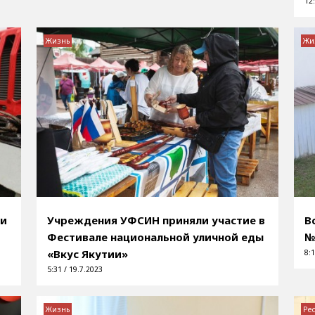
12:
Жизнь
Жи
ли
Учреждения УФСИН приняли участие в
В
Фестивале национальной уличной еды
№
«Вкус Якутии»
8:1
5:31 / 19.7.2023
Жизнь
Ре