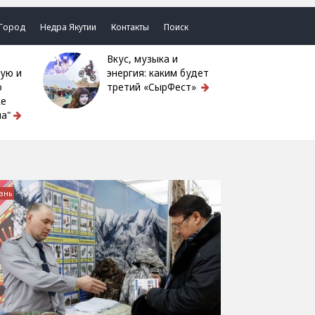
Город
Недра Якутии
Контакты
Поиск
Вкус, музыка и
ую и
энергия: каким будет
ю
третий «СырФест»
ке
а"
знь