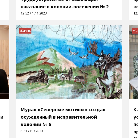
наказание в колонии-поселении № 2
к
12:52 / 1.11.2023
12:
Жизнь
Жи
Мурал «Северные мотивы» создал
К
ии
осужденный в исправительной
у
колонии № 6
п
п
8:51 / 6.9.2023