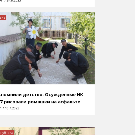
41 / 24.8.2023
знь
спомнили детство: Осужденные ИК
7 рисовали ромашки на асфальте
1 / 10.7.2023
спублика