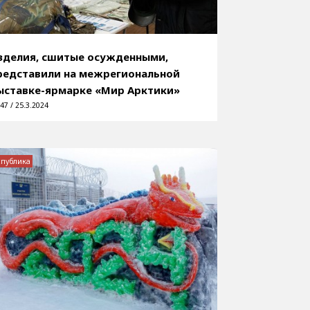
зделия, сшитые осужденными,
редставили на межрегиональной
ыставке-ярмарке «Мир Арктики»
47 / 25.3.2024
спублика