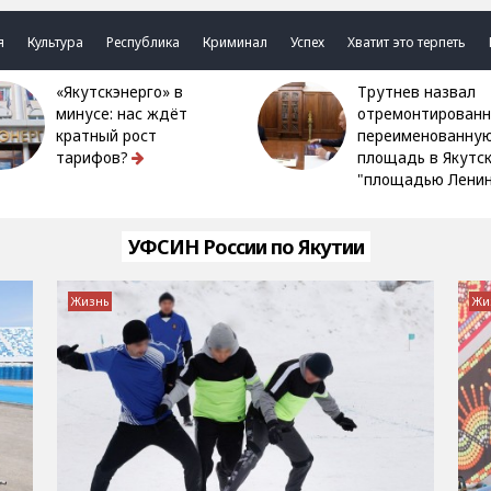
я
Культура
Республика
Криминал
Успех
Хватит это терпеть
«Якутскэнерго» в
Трутнев назвал
минусе: нас ждёт
отремонтированн
кратный рост
переименованну
тарифов?
площадь в Якутс
"площадью Ленин
УФСИН России по Якутии
Жизнь
Жи