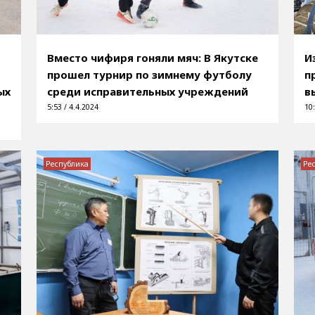
Вместо чифиря гоняли мяч: В Якутске
И
прошел турнир по зимнему футболу
п
ых
среди исправительных учреждений
в
5:53 / 4.4.2024
10:
Республика
Ре