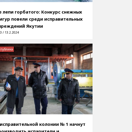
е лепи горбатого: Конкурс снежных
игур повели среди исправительных
чреждений Якутии
3 / 13.2.2024
спублика
 исправительной колонии № 1 начнут
роизводить испарители и