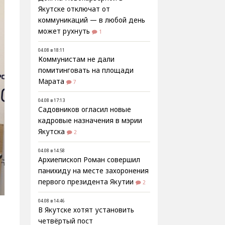
Якутске отключат от
коммуникаций — в любой день
может рухнуть
1
04.08 в 18:11
Коммунистам не дали
помитинговать на площади
Марата
7
04.08 в 17:13
Садовников огласил новые
кадровые назначения в мэрии
Якутска
2
04.08 в 14:58
Архиепископ Роман совершил
панихиду на месте захоронения
первого президента Якутии
2
04.08 в 14:46
В Якутске хотят установить
четвёртый пост