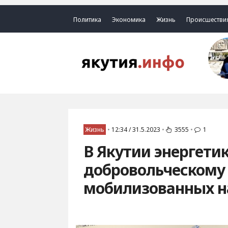
Политика
Экономика
Жизнь
Происшестви
Жизнь
•
12:34 / 31.5.2023
•
3555
•
1
В Якутии энергети
добровольческому 
мобилизованных н