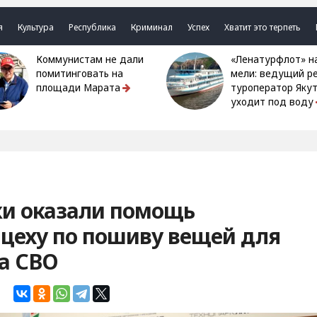
я
Культура
Республика
Криминал
Успех
Хватит это терпеть
Коммунистам не дали
«Ленатурфлот» на
помитинговать на
мели: ведущий р
площади Марата
туроператор Яку
уходит под воду
ки оказали помощь
цеху по пошиву вещей для
а СВО