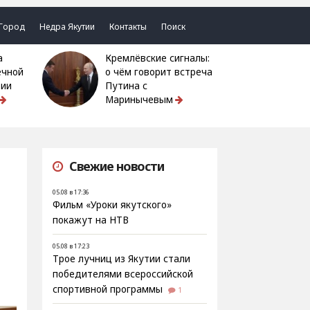
Город
Недра Якутии
Контакты
Поиск
Кремлёвские сигналы:
ечной
о чём говорит встреча
тии
Путина с
Маринычевым
Свежие новости
05.08 в 17:36
Фильм «Уроки якутского»
покажут на НТВ
05.08 в 17:23
Трое лучниц из Якутии стали
победителями всероссийской
спортивной программы
1