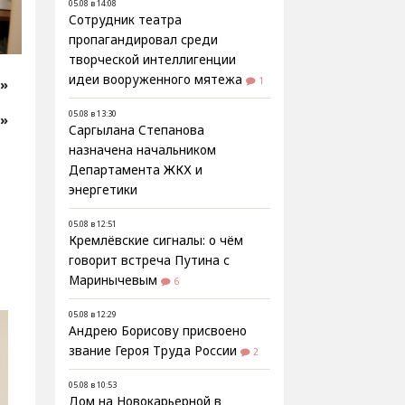
05.08 в 14:08
Сотрудник театра
пропагандировал среди
творческой интеллигенции
идеи вооруженного мятежа
1
т»
05.08 в 13:30
т»
Саргылана Степанова
назначена начальником
Департамента ЖКХ и
энергетики
05.08 в 12:51
Кремлёвские сигналы: о чём
говорит встреча Путина с
Маринычевым
6
05.08 в 12:29
Андрею Борисову присвоено
звание Героя Труда России
2
05.08 в 10:53
Дом на Новокарьерной в