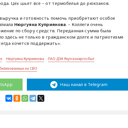
ода. Цех шьет все – от термобелья до рюкзаков.
выручка и готовность помочь приобретают особое
илиала
Нюргуяна Куприянова
. – Коллеги очень
ожение по сбору средств. Переданная сумма была
ло здесь не только в гражданском долге и патриотизме
сегда хочется поддержать».
не
Нюргуяна Куприянова
ПАО ДЭК Якутскэнергосбыт
обилизованных на СВО
atsApp
Наш канал в Telegram