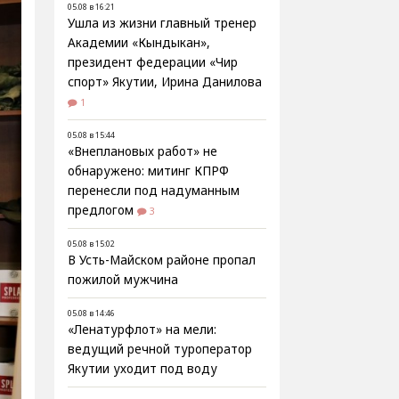
05.08 в 16:21
Ушла из жизни главный тренер
Академии «Кындыкан»,
президент федерации «Чир
спорт» Якутии, Ирина Данилова
1
05.08 в 15:44
«Внеплановых работ» не
обнаружено: митинг КПРФ
перенесли под надуманным
предлогом
3
05.08 в 15:02
В Усть-Майском районе пропал
пожилой мужчина
05.08 в 14:46
«Ленатурфлот» на мели:
ведущий речной туроператор
Якутии уходит под воду