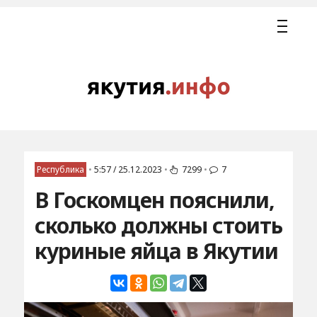
Республика
•
5:57 / 25.12.2023
•
7299
•
7
В Госкомцен пояснили,
сколько должны стоить
куриные яйца в Якутии