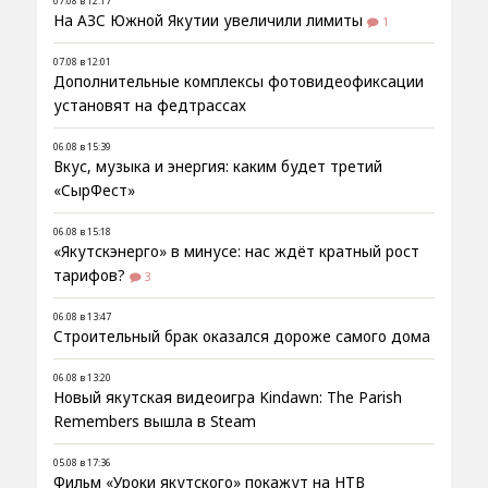
07.08 в 12:17
На АЗС Южной Якутии увеличили лимиты
1
07.08 в 12:01
Дополнительные комплексы фотовидеофиксации
установят на федтрассах
06.08 в 15:39
Вкус, музыка и энергия: каким будет третий
«СырФест»
06.08 в 15:18
«Якутскэнерго» в минусе: нас ждёт кратный рост
тарифов?
3
06.08 в 13:47
Строительный брак оказался дороже самого дома
06.08 в 13:20
Новый якутская видеоигра Kindawn: The Parish
Remembers вышла в Steam
05.08 в 17:36
Фильм «Уроки якутского» покажут на НТВ