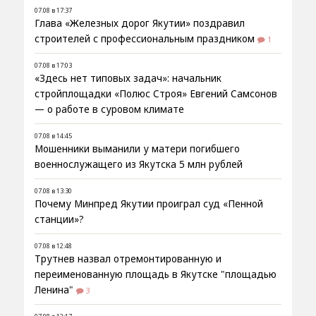
07.08 в 17:37
Глава «Железных дорог Якутии» поздравил
строителей с профессиональным праздником
1
07.08 в 17:03
«Здесь нет типовых задач»: начальник
стройплощадки «Полюс Строя» Евгений Самсонов
— о работе в суровом климате
07.08 в 14:45
Мошенники выманили у матери погибшего
военнослужащего из Якутска 5 млн рублей
07.08 в 13:30
Почему Минпред Якутии проиграл суд «Пенной
станции»?
07.08 в 12:48
Трутнев назвал отремонтированную и
переименованную площадь в Якутске "площадью
Ленина"
3