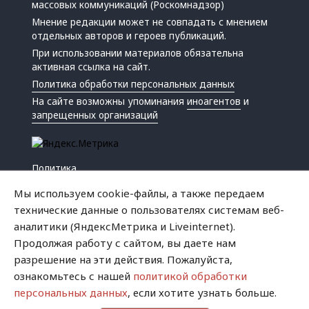
массовых коммуникаций (Роскомнадзор)
Мнение редакции может не совпадать с мнением
отдельных авторов и героев публикаций.
При использовании материалов обязательна
активная ссылка на сайт.
Политика обработки персональных данных
На сайте возможны упоминания
иноагентов
и
запрещенных организаций
Политика
Экономика
Мы используем cookie-файлы, а также передаем
Жизнь
технические данные о пользователях системам веб-
Происшествия
аналитики (ЯндексМетрика и Liveinternet).
Культура
Продолжая работу с сайтом, вы даете нам
Республика
разрешение на эти действия. Пожалуйста,
Криминал
ознакомьтесь с нашей
политикой обработки
Успех
персональных данных
, если хотите узнать больше.
Хватит это терпеть