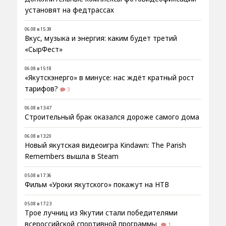
установят на федтрассах
06.08 в 15:39
Вкус, музыка и энергия: каким будет третий
«СырФест»
06.08 в 15:18
«Якутскэнерго» в минусе: нас ждёт кратный рост
тарифов?
3
06.08 в 13:47
Строительный брак оказался дороже самого дома
06.08 в 13:20
Новый якутская видеоигра Kindawn: The Parish
Remembers вышла в Steam
05.08 в 17:36
Фильм «Уроки якутского» покажут на НТВ
05.08 в 17:23
Трое лучниц из Якутии стали победителями
всероссийской спортивной программы
1