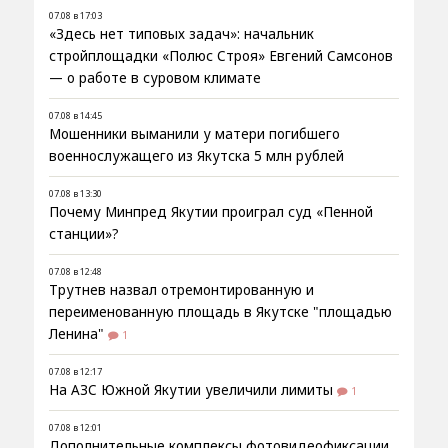
07.08 в 17:03
«Здесь нет типовых задач»: начальник
стройплощадки «Полюс Строя» Евгений Самсонов
— о работе в суровом климате
07.08 в 14:45
Мошенники выманили у матери погибшего
военнослужащего из Якутска 5 млн рублей
07.08 в 13:30
Почему Минпред Якутии проиграл суд «Пенной
станции»?
07.08 в 12:48
Трутнев назвал отремонтированную и
переименованную площадь в Якутске "площадью
Ленина"
1
07.08 в 12:17
На АЗС Южной Якутии увеличили лимиты
1
07.08 в 12:01
Дополнительные комплексы фотовидеофиксации