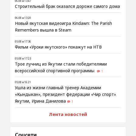
06.08 в 13:47
Строительный брак оказался дороже самого дома
06.08 в 13:20
Новый якутская видеоигра Kindawn: The Parish
Remembers вышла в Steam
05.08 в 17:36
Фильм «Уроки якутского» покажут на НТВ
05.08 в 17:23
Трое лучниц из Якутии стали победителями
всероссийской спортивной программы
1
05.08 в 16:21
Ушла из жизни главный тренер Академии
«Кындыкан», президент федерации «Чир спорт»
Якутии, Ирина Данилова
1
Лента новостей
Соцсети