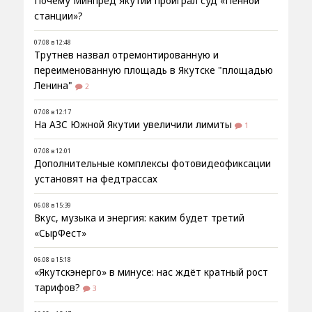
Почему Минпред Якутии проиграл суд «Пенной
станции»?
07.08 в 12:48
Трутнев назвал отремонтированную и
переименованную площадь в Якутске "площадью
Ленина"
2
07.08 в 12:17
На АЗС Южной Якутии увеличили лимиты
1
07.08 в 12:01
Дополнительные комплексы фотовидеофиксации
установят на федтрассах
06.08 в 15:39
Вкус, музыка и энергия: каким будет третий
«СырФест»
06.08 в 15:18
«Якутскэнерго» в минусе: нас ждёт кратный рост
тарифов?
3