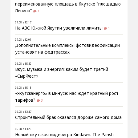
переименованную площадь в Якутске "площадью
Ленина"
1
07.08 в 12:17
На АЗС Южной Якутии увеличили лимиты
1
07.08 в 12:01
Дополнительные комплексы фотовидеофиксации
установят на федтрассах
06.08 в 15:39
Вкус, музыка и энергия: каким будет третий
«СырФест»
06.08 в 15:18
«Якутскэнерго» в минусе: нас ждёт кратный рост
тарифов?
3
06.08 в 13:47
Строительный брак оказался дороже самого дома
06.08 в 13:20
Новый якутская видеоигра Kindawn: The Parish