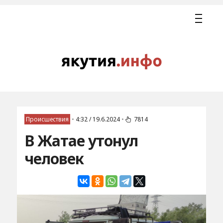
Происшествия
•
4:32 / 19.6.2024
•
7814
В Жатае утонул
человек