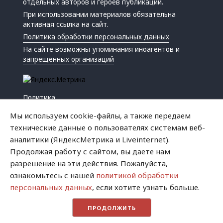
отдельных авторов и героев публикаций.
При использовании материалов обязательна
активная ссылка на сайт.
Политика обработки персональных данных
На сайте возможны упоминания
иноагентов
и
запрещенных организаций
Политика
Экономика
Мы используем cookie-файлы, а также передаем
Жизнь
технические данные о пользователях системам веб-
Происшествия
аналитики (ЯндексМетрика и Liveinternet).
Культура
Продолжая работу с сайтом, вы даете нам
Республика
разрешение на эти действия. Пожалуйста,
Криминал
ознакомьтесь с нашей
политикой обработки
Успех
персональных данных
, если хотите узнать больше.
Хватит это терпеть
ПРОДОЛЖИТЬ
Город