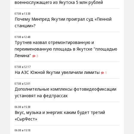
военнослужащего из Якутска 5 млн рублей
07.08 в 13:30
Почему Минпред Якутии проиграл суд «Пенной
станции»?
07.08 в 12:48
Трутнев назвал отремонтированную и
переименованную площадь в Якутске "площадью
Ленина"
3
07.08 в 12:17
На АЗС Южной Якутии увеличили лимиты
1
07.08 в 12:01
Дополнительные комплексы фотовидеофиксации
установят на федтрассах
06.08 в 15:39
Вкус, музыка и энергия: каким будет третий
«СырФест»
06.08 в 15:18