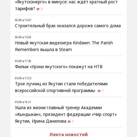
«Якутскэнерго» в минусе: нас ждёт кратный рост
тарифов?
3
06.08 в 13:47
Строительный брак оказался дороже самого дома
06.08 в 13:20
Новый якутская видеоигра Kindawn: The Parish
Remembers вышла в Steam
05.08 в 17:36
Фильм «Уроки якутского» покажут на НТВ
05.08 в 17:23
Трое лучниц из Якутии стали победителями
всероссийской спортивной программы
1
05.08 в 16:21
Ушла из жизни главный тренер Академии
«Кындыкан», президент федерации «Чир спорт»
Якутии, Ирина Данилова
1
Лента новостей