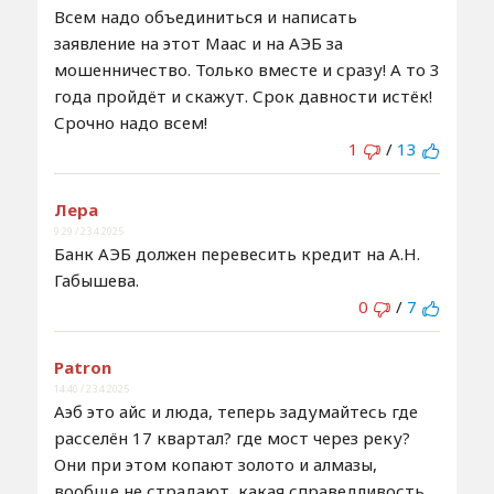
Всем надо объединиться и написать
заявление на этот Маас и на АЭБ за
мошенничество. Только вместе и сразу! А то 3
года пройдёт и скажут. Срок давности истёк!
Срочно надо всем!
1
/
13
Лера
9:29 / 23.4.2025
Банк АЭБ должен перевесить кредит на А.Н.
Габышева.
0
/
7
Patron
14:40 / 23.4.2025
Аэб это айс и люда, теперь задумайтесь где
расселён 17 квартал? где мост через реку?
Они при этом копают золото и алмазы,
вообще не страдают, какая справедливость,