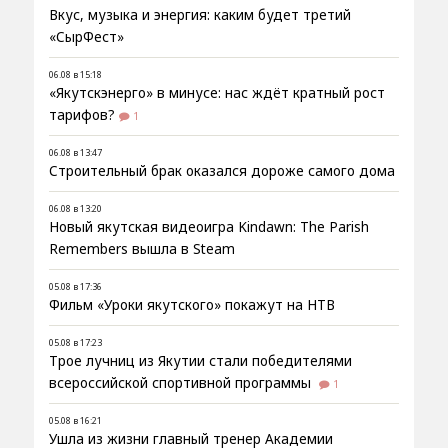
Вкус, музыка и энергия: каким будет третий
«СырФест»
06.08 в 15:18
«Якутскэнерго» в минусе: нас ждёт кратный рост
тарифов?
1
06.08 в 13:47
Строительный брак оказался дороже самого дома
06.08 в 13:20
Новый якутская видеоигра Kindawn: The Parish
Remembers вышла в Steam
05.08 в 17:36
Фильм «Уроки якутского» покажут на НТВ
05.08 в 17:23
Трое лучниц из Якутии стали победителями
всероссийской спортивной программы
1
05.08 в 16:21
Ушла из жизни главный тренер Академии