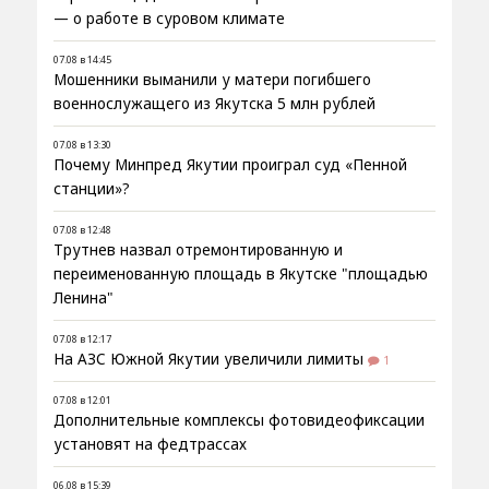
— о работе в суровом климате
07.08 в 14:45
Мошенники выманили у матери погибшего
военнослужащего из Якутска 5 млн рублей
07.08 в 13:30
Почему Минпред Якутии проиграл суд «Пенной
станции»?
07.08 в 12:48
Трутнев назвал отремонтированную и
переименованную площадь в Якутске "площадью
Ленина"
07.08 в 12:17
На АЗС Южной Якутии увеличили лимиты
1
07.08 в 12:01
Дополнительные комплексы фотовидеофиксации
установят на федтрассах
06.08 в 15:39