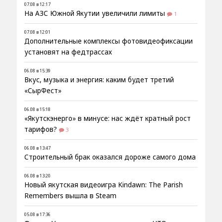
07.08 в 12:17
На АЗС Южной Якутии увеличили лимиты
1
07.08 в 12:01
Дополнительные комплексы фотовидеофиксации
установят на федтрассах
06.08 в 15:39
Вкус, музыка и энергия: каким будет третий
«СырФест»
06.08 в 15:18
«Якутскэнерго» в минусе: нас ждёт кратный рост
тарифов?
3
06.08 в 13:47
Строительный брак оказался дороже самого дома
06.08 в 13:20
Новый якутская видеоигра Kindawn: The Parish
Remembers вышла в Steam
05.08 в 17:36