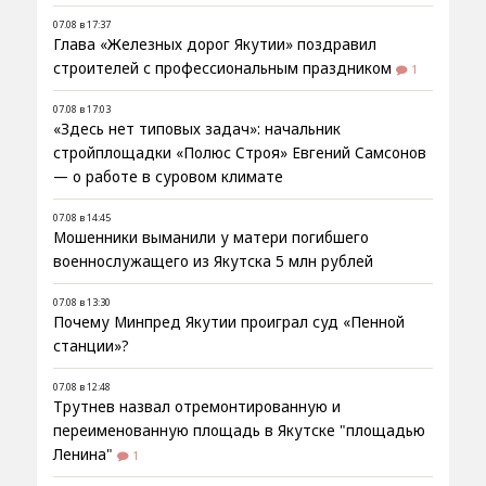
07.08 в 17:37
Глава «Железных дорог Якутии» поздравил
строителей с профессиональным праздником
1
07.08 в 17:03
«Здесь нет типовых задач»: начальник
стройплощадки «Полюс Строя» Евгений Самсонов
— о работе в суровом климате
07.08 в 14:45
Мошенники выманили у матери погибшего
военнослужащего из Якутска 5 млн рублей
07.08 в 13:30
Почему Минпред Якутии проиграл суд «Пенной
станции»?
07.08 в 12:48
Трутнев назвал отремонтированную и
переименованную площадь в Якутске "площадью
Ленина"
1