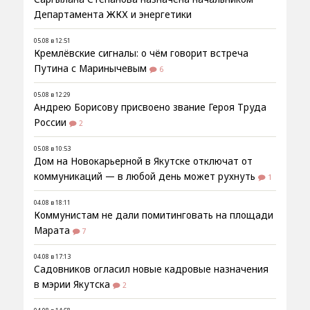
Департамента ЖКХ и энергетики
05.08 в 12:51
Кремлёвские сигналы: о чём говорит встреча
Путина с Маринычевым
6
05.08 в 12:29
Андрею Борисову присвоено звание Героя Труда
России
2
05.08 в 10:53
Дом на Новокарьерной в Якутске отключат от
коммуникаций — в любой день может рухнуть
1
04.08 в 18:11
Коммунистам не дали помитинговать на площади
Марата
7
04.08 в 17:13
Садовников огласил новые кадровые назначения
в мэрии Якутска
2