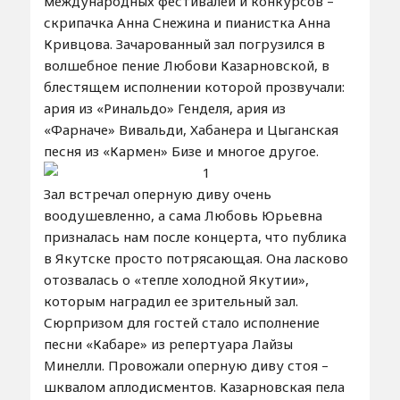
международных фестивалей и конкурсов –
скрипачка Анна Снежина и пианистка Анна
Кривцова. Зачарованный зал погрузился в
волшебное пение Любови Казарновской, в
блестящем исполнении которой прозвучали:
ария из «Ринальдо» Генделя, ария из
«Фарначе» Вивальди, Хабанера и Цыганская
песня из «Кармен» Бизе и многое другое.
Зал встречал оперную диву очень
воодушевленно, а сама Любовь Юрьевна
призналась нам после концерта, что публика
в Якутске просто потрясающая. Она ласково
отозвалась о «тепле холодной Якутии»,
которым наградил ее зрительный зал.
Сюрпризом для гостей стало исполнение
песни «Кабаре» из репертуара Лайзы
Минелли. Провожали оперную диву стоя –
шквалом аплодисментов. Казарновская пела