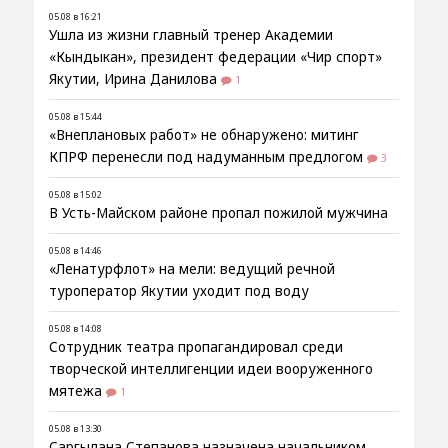
05.08 в 16:21
Ушла из жизни главный тренер Академии
«Кындыкан», президент федерации «Чир спорт»
Якутии, Ирина Данилова
1
05.08 в 15:44
«Внеплановых работ» не обнаружено: митинг
КПРФ перенесли под надуманным предлогом
3
05.08 в 15:02
В Усть-Майском районе пропал пожилой мужчина
05.08 в 14:46
«Ленатурфлот» на мели: ведущий речной
туроператор Якутии уходит под воду
05.08 в 14:08
Сотрудник театра пропагандировал среди
творческой интеллигенции идеи вооруженного
мятежа
1
05.08 в 13:30
Саргылана Степанова назначена начальником