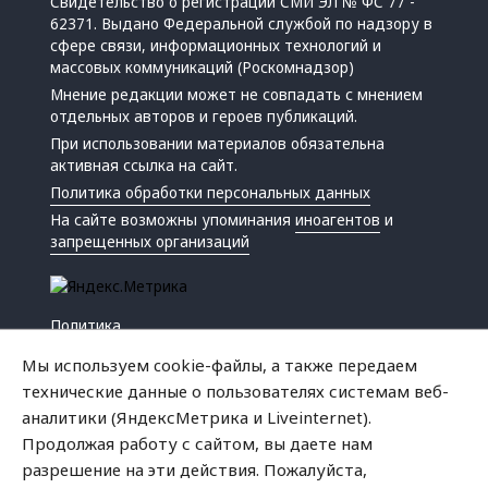
Свидетельство о регистрации СМИ ЭЛ № ФС 77 -
62371. Выдано Федеральной службой по надзору в
сфере связи, информационных технологий и
массовых коммуникаций (Роскомнадзор)
Мнение редакции может не совпадать с мнением
отдельных авторов и героев публикаций.
При использовании материалов обязательна
активная ссылка на сайт.
Политика обработки персональных данных
На сайте возможны упоминания
иноагентов
и
запрещенных организаций
Политика
Экономика
Мы используем cookie-файлы, а также передаем
Жизнь
технические данные о пользователях системам веб-
Происшествия
аналитики (ЯндексМетрика и Liveinternet).
Культура
Продолжая работу с сайтом, вы даете нам
Республика
разрешение на эти действия. Пожалуйста,