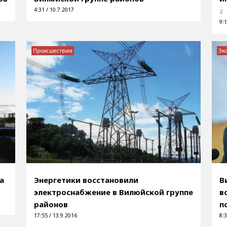
4:31 / 10.7.2017
2
9:1
Происшествия
Эк
а
Энергетики восстановили
В
электроснабжение в Вилюйской группе
в
районов
п
17:55 / 13.9.2016
8:3