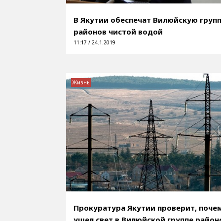
В Якутии обеспечат Вилюйскую груп
районов чистой водой
11:17 / 24.1.2019
Жизнь
Прокуратура Якутии проверит, поче
ушел свет в Вилюйской группе район