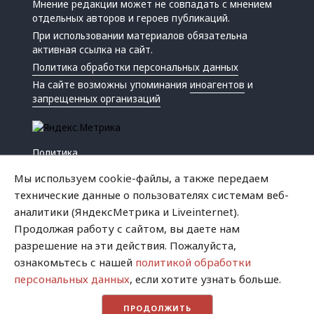
Мнение редакции может не совпадать с мнением
отдельных авторов и героев публикаций.
При использовании материалов обязательна
активная ссылка на сайт.
Политика обработки персональных данных
На сайте возможны упоминания
иноагентов
и
запрещенных организаций
Политика
Экономика
Мы используем cookie-файлы, а также передаем
Жизнь
технические данные о пользователях системам веб-
Происшествия
аналитики (ЯндексМетрика и Liveinternet).
Культура
Продолжая работу с сайтом, вы даете нам
Республика
разрешение на эти действия. Пожалуйста,
Криминал
ознакомьтесь с нашей
политикой обработки
Успех
персональных данных
, если хотите узнать больше.
Хватит это терпеть
ПРОДОЛЖИТЬ
Город