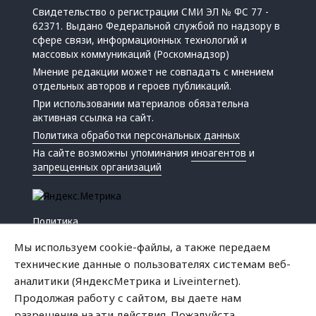
Свидетельство о регистрации СМИ ЭЛ № ФС 77 -
62371. Выдано Федеральной службой по надзору в
сфере связи, информационных технологий и
массовых коммуникаций (Роскомнадзор)
Мнение редакции может не совпадать с мнением
отдельных авторов и героев публикаций.
При использовании материалов обязательна
активная ссылка на сайт.
Политика обработки персональных данных
На сайте возможны упоминания
иноагентов
и
запрещенных организаций
Политика
Экономика
Мы используем cookie-файлы, а также передаем
Жизнь
технические данные о пользователях системам веб-
Происшествия
аналитики (ЯндексМетрика и Liveinternet).
Культура
Продолжая работу с сайтом, вы даете нам
Республика
разрешение на эти действия. Пожалуйста,