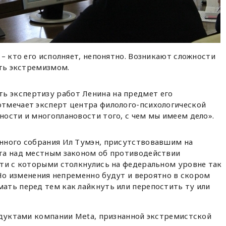
 – кто его исполняет, непонятно. Возникают сложности
ать экстремизмом.
ь экспертизу работ Ленина на предмет его
отмечает эксперт центра филолого-психологической
жности и многоплановости того, с чем мы имеем дело».
нного собрания Ил Тумэн, присутствовавшим на
та над местным законом об противодействии
сти с которыми столкнулись на федеральном уровне так
 Но изменения непременно будут и вероятно в скором
ать перед тем как лайкнуть или перепостить ту или
одуктами компании Meta, признанной экстремистской