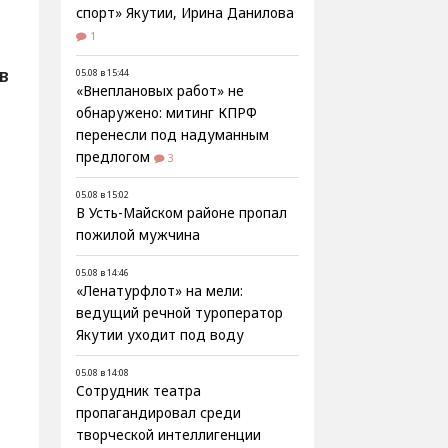
спорт» Якутии, Ирина Данилова
1
В
05.08 в 15:44
«Внеплановых работ» не
обнаружено: митинг КПРФ
1
перенесли под надуманным
предлогом
3
05.08 в 15:02
В Усть-Майском районе пропал
пожилой мужчина
05.08 в 14:46
«Ленатурфлот» на мели:
ведущий речной туроператор
Якутии уходит под воду
05.08 в 14:08
Сотрудник театра
пропагандировал среди
творческой интеллигенции