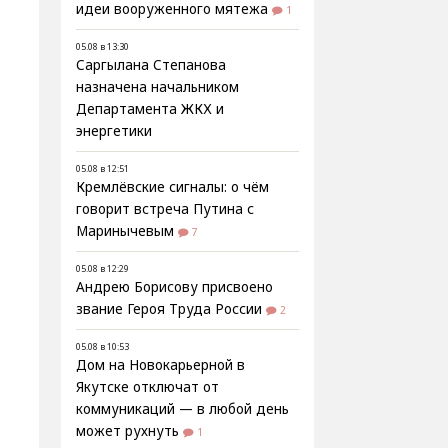
идеи вооруженного мятежа
1
05.08 в 13:30
Саргылана Степанова
назначена начальником
Департамента ЖКХ и
энергетики
05.08 в 12:51
Кремлёвские сигналы: о чём
говорит встреча Путина с
Маринычевым
7
05.08 в 12:29
Андрею Борисову присвоено
звание Героя Труда России
2
05.08 в 10:53
Дом на Новокарьерной в
Якутске отключат от
коммуникаций — в любой день
может рухнуть
1