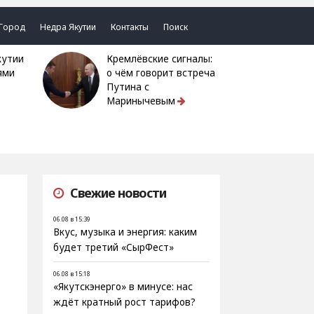
Город
Недра Якутии
Контакты
Поиск
Кремлёвские сигналы:
ями
о чём говорит встреча
Путина с
Маринычевым
Свежие новости
06.08 в 15:39
Вкус, музыка и энергия: каким
будет третий «СырФест»
06.08 в 15:18
«Якутскэнерго» в минусе: нас
ждёт кратный рост тарифов?