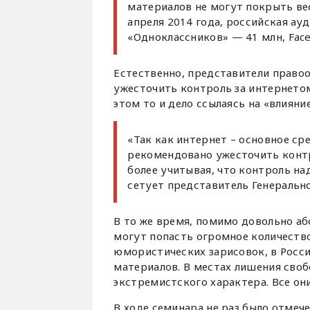
материалов не могут покрыть ве
апреля 2014 года, российская ау
«Одноклассников» — 41 млн, Face
Естественно, представители право
ужесточить контроль за интернето
этом то и дело ссылаясь на «влияние
«Так как интернет – основное ср
рекомендовано ужесточить конт
более учитывая, что контроль на
сетует представитель Генеральн
В то же время, помимо довольно аб
могут попасть огромное количество
юмористических зарисовок, в Росси
материалов. В местах лишения своб
экстремистского характера. Все он
В ходе семинара не раз было отмеч