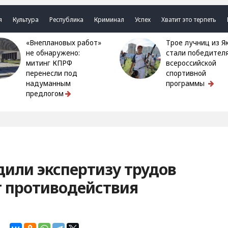
я
Культура
Республика
Криминал
Успех
Хватит это терпеть
«Внеплановых работ»
Трое лучниц из Якутии
не обнаружено:
стали победител
митинг КПРФ
всероссийской
перенесли под
спортивной
надуманным
программы
предлогом
дили экспертизу трудов
т противодействия