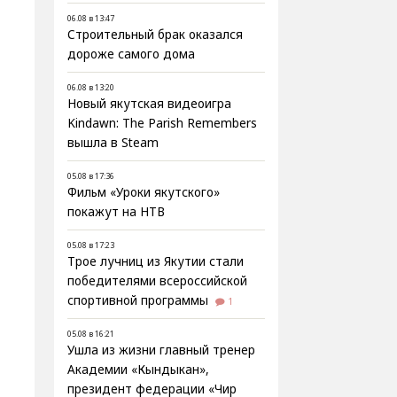
06.08 в 13:47
Строительный брак оказался
дороже самого дома
06.08 в 13:20
Новый якутская видеоигра
Kindawn: The Parish Remembers
вышла в Steam
05.08 в 17:36
Фильм «Уроки якутского»
покажут на НТВ
05.08 в 17:23
Трое лучниц из Якутии стали
победителями всероссийской
спортивной программы
1
05.08 в 16:21
Ушла из жизни главный тренер
Академии «Кындыкан»,
президент федерации «Чир