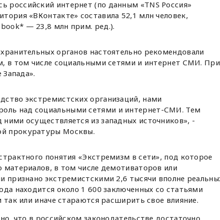
сь российский интернет (по данным «TNS Россия»
дитория «ВКонтакте» составила 52,1 млн человек,
book* — 23,8 млн прим. ред.).
охранительных органов настоятельно рекомендовали
м, в том числе социальными сетями и интернет СМИ. При
 Запада».
едство экстремистских организаций, нами
роль над социальными сетями и интернет-СМИ. Тем
д ними осуществляется из западных источников», -
ой прокуратуры Москвы.
страктного понятия «Экстремизм в сети», под которое
 материалов, в том числе демотиваторов или
и признано экстремистскими 2,6 тысячи вполне реальны
ода находится около 1 600 заключенных со статьями
и так или иначе стараются расширить свое влияние.
ено, что в российском законодательстве достаточно