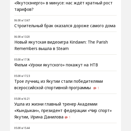
«Якутскэнерго» в минусе: нас ждёт кратный рост
тарифов?
06.08 в 13:47
Строительный брак оказался дороже самого дома
06.08 в 13:20
Новый якутская видеоигра Kindawn: The Parish
Remembers вышла в Steam
05.08 в 17:36
Фильм «Уроки якутского» покажут на НТВ
05.08 в 17:23
Трое лучниц из Якутии стали победителями
всероссийской спортивной программы
1
05.08 в 16:21
Ушла из жизни главный тренер Академии
«Кындыкан», президент федерации «Чир спорт»
Якутии, Ирина Данилова
1
05.08 в 15:44