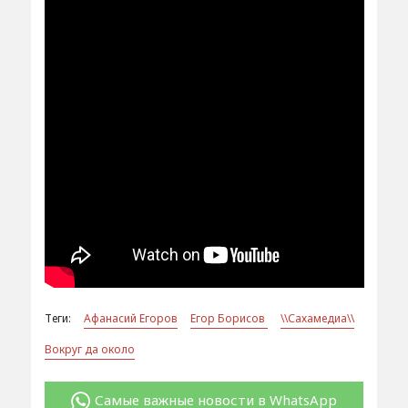
Теги:
Афанасий Егоров
Егор Борисов
\\Сахамедиа\\
Вокруг да около
Самые важные новости в WhatsApp