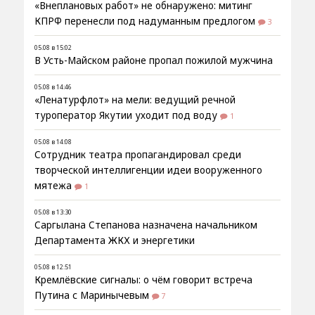
«Внеплановых работ» не обнаружено: митинг
КПРФ перенесли под надуманным предлогом
3
05.08 в 15:02
В Усть-Майском районе пропал пожилой мужчина
05.08 в 14:46
«Ленатурфлот» на мели: ведущий речной
туроператор Якутии уходит под воду
1
05.08 в 14:08
Сотрудник театра пропагандировал среди
творческой интеллигенции идеи вооруженного
мятежа
1
05.08 в 13:30
Саргылана Степанова назначена начальником
Департамента ЖКХ и энергетики
05.08 в 12:51
Кремлёвские сигналы: о чём говорит встреча
Путина с Маринычевым
7